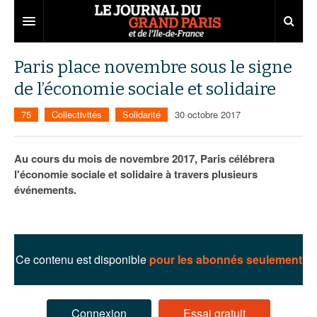
Grand Paris
Paris place novembre sous le signe
de l’économie sociale et solidaire
Territoires
75
Collectivités
Solidarité
30 octobre 2017
Entreprises
Aménagement
Départements
Collectivités
Développement économique
Au cours du mois de novembre 2017, Paris célébrera
l'économie sociale et solidaire à travers plusieurs
Carnet
Institutions
Emploi
75
événements.
Les Assises du Grand Paris
Services urbains
Attractivité
77
Nominations
Le podcast
Innovation
78
Portraits
Éditions précédentes
Ce contenu est disponible
pour les abonnés seulement
Transport
91
Agenda
Ecouter les épisodes
Marchés publics
92
Lire les résumés
Connexion
Essai gratuit