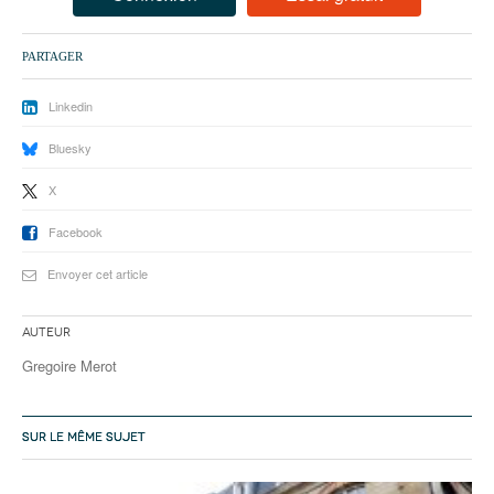
93
94
PARTAGER
95
Linkedin
Bluesky
X
Facebook
Envoyer cet article
Auteur
Gregoire Merot
SUR LE MÊME SUJET