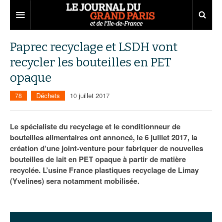
Grand Paris
Paprec recyclage et LSDH vont
recycler les bouteilles en PET
Territoires
opaque
Entreprises
Aménagement
78
Déchets
10 juillet 2017
Départements
Collectivités
Développement économique
Carnet
Institutions
Emploi
75
Le spécialiste du recyclage et le conditionneur de
bouteilles alimentaires ont annoncé, le 6 juillet 2017, la
Les Assises du Grand Paris
Services urbains
Attractivité
77
Nominations
création d’une joint-venture pour fabriquer de nouvelles
bouteilles de lait en PET opaque à partir de matière
Le podcast
Innovation
78
Portraits
Éditions précédentes
recyclée. L’usine France plastiques recyclage de Limay
(Yvelines) sera notamment mobilisée.
Transport
91
Agenda
Ecouter les épisodes
Marchés publics
92
Lire les résumés