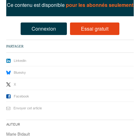
93
Ce contenu est disponible
pour les abonnés seulement
94
95
Connexion
Essai gratuit
PARTAGER
Linkedin
Bluesky
X
Facebook
Envoyer cet article
Auteur
Marie Bidault