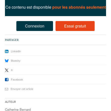
93
Ce contenu est disponible
pour les abonnés seulement
94
95
Connexion
Essai gratuit
PARTAGER
Linkedin
Bluesky
X
Facebook
Envoyer cet article
Auteur
Catherine Bernard