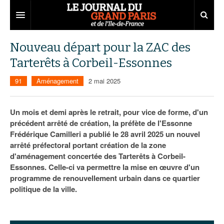
Grand Paris
Nouveau départ pour la ZAC des
Tarterêts à Corbeil-Essonnes
Territoires
91
Aménagement
2 mai 2025
Entreprises
Aménagement
Départements
Collectivités
Développement économique
Un mois et demi après le retrait, pour vice de forme, d'un
précédent arrêté de création, la préfète de l'Essonne
Carnet
Institutions
Emploi
75
Frédérique Camilleri a publié le 28 avril 2025 un nouvel
arrêté préfectoral portant création de la zone
Les Assises du Grand Paris
Services urbains
Attractivité
77
Nominations
d'aménagement concertée des Tarterêts à Corbeil-
Le podcast
Innovation
78
Portraits
Éditions précédentes
Essonnes. Celle-ci va permettre la mise en œuvre d'un
programme de renouvellement urbain dans ce quartier
Transport
91
Agenda
Ecouter les épisodes
politique de la ville.
Marchés publics
92
Lire les résumés