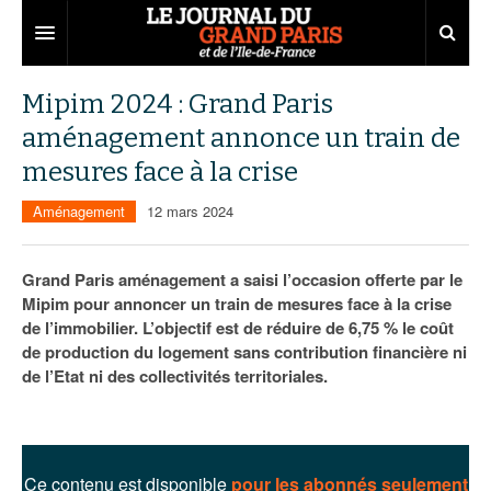
Grand Paris
Mipim 2024 : Grand Paris
aménagement annonce un train de
Territoires
mesures face à la crise
Entreprises
Aménagement
Aménagement
12 mars 2024
Départements
Collectivités
Développement économique
Carnet
Institutions
Emploi
75
Grand Paris aménagement a saisi l’occasion offerte par le
Mipim pour annoncer un train de mesures face à la crise
Les Assises du Grand Paris
Services urbains
Attractivité
77
Nominations
de l’immobilier. L’objectif est de réduire de 6,75 % le coût
de production du logement sans contribution financière ni
Le podcast
Innovation
78
Portraits
Éditions précédentes
de l’Etat ni des collectivités territoriales.
Transport
91
Agenda
Ecouter les épisodes
Marchés publics
92
Lire les résumés
Ce contenu est disponible
pour les abonnés seulement