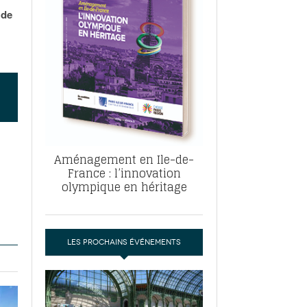
, ABF, ZAC : F. Vauglin détaille sa
 de
- 17
e pour l’urbanisme parisien
es pour
nvier 2026
dres de la tech et de la finance
-
 publie un
 marché de la location de luxe
- 19
didats
us d'articles
Aménagement en Ile-de-
France : l’innovation
olympique en héritage
LES PROCHAINS ÉVÉNEMENTS