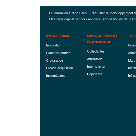
Le journal du Grand Paris – L'actualité du développement d
Meanings capital partners annonce l’acquisition de deux i
ENTREPRISES
DÉVELOPPEMENT
TER
ÉCONOMIQUE
Innovation
Gran
Collectivités
Success-stories
Amén
Attractivité
Croissance
Marc
International
Fusion-acquisition
Instit
Pépinières
Implantations
Infra