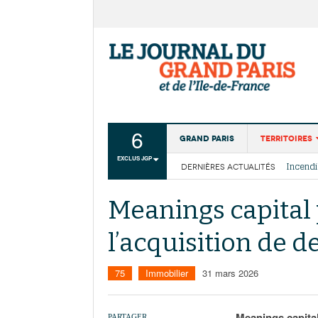
6
Grand Paris
Territoires
EXCLUS JGP
DERNIÈRES ACTUALITÉS
Aménagemen
La Cais
Collectivité
Les cou
Meanings capital
Institutions
l’acquisition de
Services urb
75
Immobilier
31 mars 2026
Meanings capital 
PARTAGER