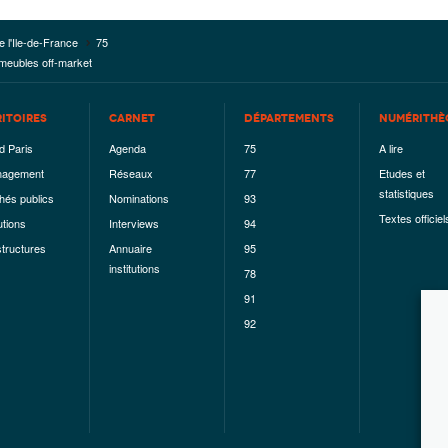
e l'Ile-de-France
75
mmeubles off-market
RITOIRES
CARNET
DÉPARTEMENTS
NUMÉRITHÈ
d Paris
Agenda
75
A lire
agement
Réseaux
77
Etudes et
statistiques
hés publics
Nominations
93
Textes officiel
utions
Interviews
94
structures
Annuaire
95
institutions
78
91
92