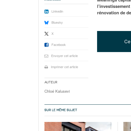
l’investissement
Linkedin
rénovation de d
Bluesky
X
Ce 
Facebook
Envoyer cet article
Imprimer cet article
Auteur
Chloé Kalusevi
SUR LE MÊME SUJET