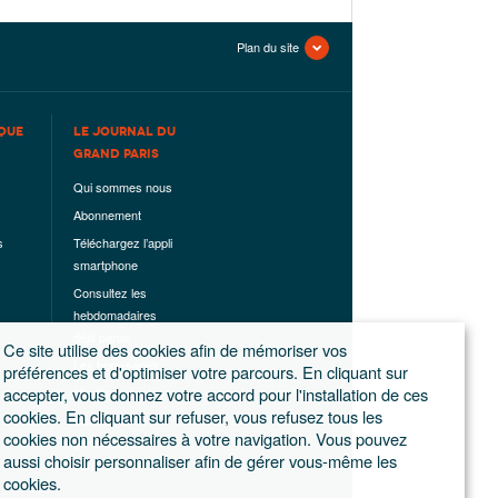
Plan du site
QUE
LE JOURNAL DU
GRAND PARIS
Qui sommes nous
Abonnement
s
Téléchargez l’appli
smartphone
Consultez les
hebdomadaires
déjà parus
Ce site utilise des cookies afin de mémoriser vos
Les hors-séries
préférences et d'optimiser votre parcours. En cliquant sur
accepter, vous donnez votre accord pour l'installation de ces
Mentions légales
cookies. En cliquant sur refuser, vous refusez tous les
Conditions
cookies non nécessaires à votre navigation. Vous pouvez
générales de
aussi choisir personnaliser afin de gérer vous-même les
ventes
cookies.