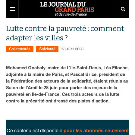
Grand Paris
Lutte contre la pauvreté : comment
adapter les villes ?
Territoires
Collectivités
Solidarité
6 juillet 2023
Entreprises
Aménagement
Départements
Collectivités
Développement économique
Mohamed Gnabaly, maire de L’Ile-Saint-Denis, Léa Filoche,
adjointe à la maire de Paris, et Pascal Brice, président de
Carnet
Institutions
Emploi
75
la Fédération des acteurs de la solidarité, étaient réunis au
Salon de l’Amif le 28 juin pour parler des enjeux de la
Les Assises du Grand Paris
Services urbains
Attractivité
77
Nominations
pauvreté en Ile-de-France. Ces trois acteurs de la lutte
Le podcast
Innovation
78
Portraits
Éditions précédentes
contre la précarité ont dressé des pistes d’action.
Transport
91
Agenda
Ecouter les épisodes
Marchés publics
92
Lire les résumés
Ce contenu est disponible
pour les abonnés seulement