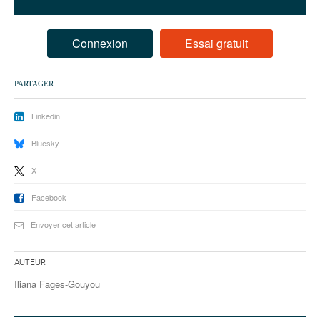
93
94
Connexion
Essai gratuit
95
PARTAGER
Linkedin
Bluesky
X
Facebook
Envoyer cet article
Auteur
Iliana Fages-Gouyou