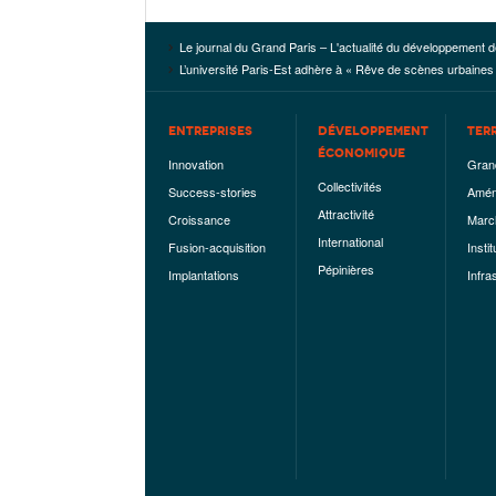
Le journal du Grand Paris – L'actualité du développement d
L’université Paris-Est adhère à « Rêve de scènes urbaines
ENTREPRISES
DÉVELOPPEMENT
TER
ÉCONOMIQUE
Innovation
Gran
Collectivités
Success-stories
Amén
Attractivité
Croissance
Marc
International
Fusion-acquisition
Instit
Pépinières
Implantations
Infra