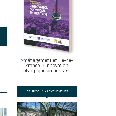
, ABF, ZAC : F. Vauglin détaille sa
- 17
e pour l’urbanisme parisien
es pour
nvier 2026
dres de la tech et de la finance
-
 publie un
 marché de la location de luxe
- 19
didats
us d'articles
Aménagement en Ile-de-
France : l’innovation
olympique en héritage
LES PROCHAINS ÉVÉNEMENTS