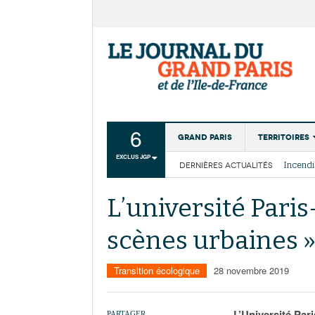
6
Grand Paris
Territoires
EXCLUS JGP
DERNIÈRES ACTUALITÉS
Aménagemen
La Cais
Collectivité
Les cou
L’université Paris
Institutions
scènes urbaines 
Services urb
Transition écologique
28 novembre 2019
L’Université Par
PARTAGER