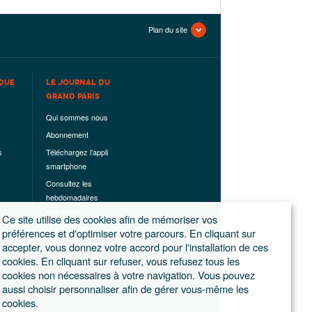
Plan du site
QUE
LE JOURNAL DU
GRAND PARIS
Qui sommes nous
Abonnement
s
Téléchargez l’appli
smartphone
Consultez les
hebdomadaires
déjà parus
Ce site utilise des cookies afin de mémoriser vos
Les hors-séries
préférences et d'optimiser votre parcours. En cliquant sur
accepter, vous donnez votre accord pour l'installation de ces
Mentions légales
cookies. En cliquant sur refuser, vous refusez tous les
Conditions
cookies non nécessaires à votre navigation. Vous pouvez
générales de
aussi choisir personnaliser afin de gérer vous-même les
ventes
cookies.