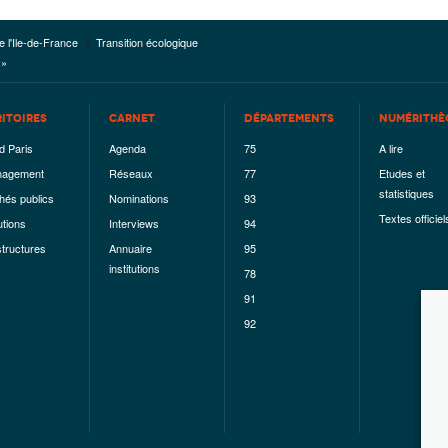
e l'Ile-de-France
Transition écologique
 »
RITOIRES
CARNET
DÉPARTEMENTS
NUMÉRITHÈ
d Paris
Agenda
75
A lire
agement
Réseaux
77
Etudes et
statistiques
hés publics
Nominations
93
Textes officiel
utions
Interviews
94
structures
Annuaire
95
institutions
78
91
92