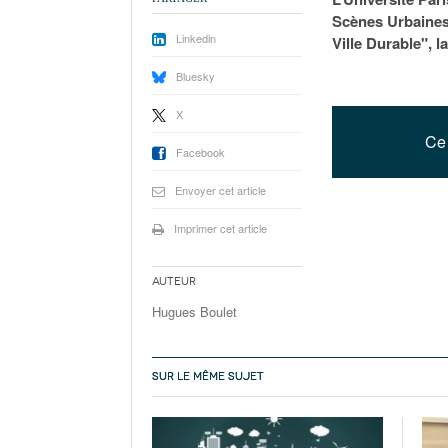
Scènes Urbaines"
Linkedin
Ville Durable", l
Bluesky
X
Ce 
Facebook
Envoyer cet article
Imprimer cet article
Auteur
Hugues Boulet
SUR LE MÊME SUJET