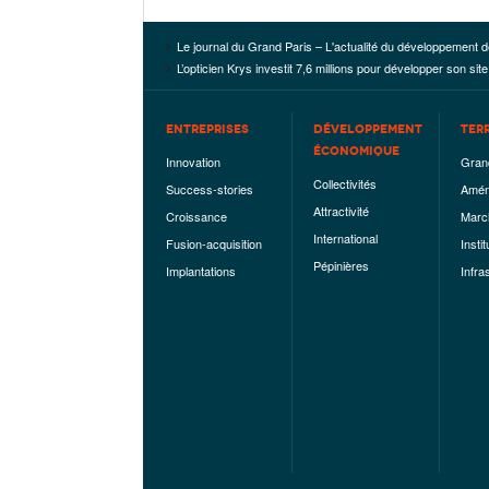
Le journal du Grand Paris – L'actualité du développement d
L’opticien Krys investit 7,6 millions pour développer son site
ENTREPRISES
DÉVELOPPEMENT
TER
ÉCONOMIQUE
Innovation
Gran
Collectivités
Success-stories
Amén
Attractivité
Croissance
Marc
International
Fusion-acquisition
Instit
Pépinières
Implantations
Infra