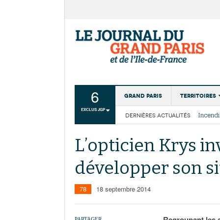
6
Grand Paris
Territoires
EXCLUS JGP
DERNIÈRES ACTUALITÉS
Aménagemen
La Cais
Collectivité
Les cou
L’opticien Krys in
Institutions
développer son si
Services urb
78
18 septembre 2014
Regroupant les a
PARTAGER