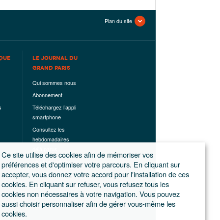
Plan du site
QUE
LE JOURNAL DU
GRAND PARIS
Qui sommes nous
Abonnement
s
Téléchargez l’appli
smartphone
Consultez les
hebdomadaires
déjà parus
Ce site utilise des cookies afin de mémoriser vos
Les hors-séries
préférences et d'optimiser votre parcours. En cliquant sur
accepter, vous donnez votre accord pour l'installation de ces
Mentions légales
cookies. En cliquant sur refuser, vous refusez tous les
Conditions
cookies non nécessaires à votre navigation. Vous pouvez
générales de
aussi choisir personnaliser afin de gérer vous-même les
ventes
cookies.