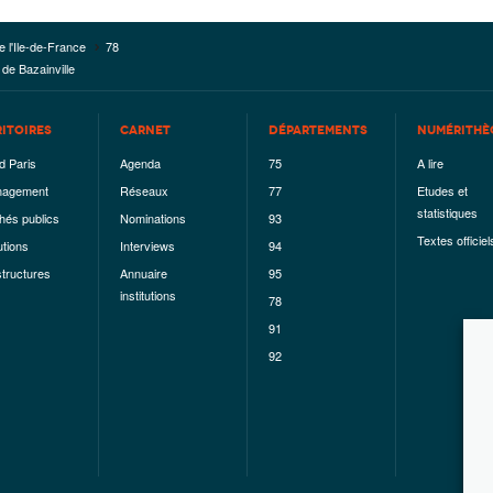
e l'Ile-de-France
78
 de Bazainville
RITOIRES
CARNET
DÉPARTEMENTS
NUMÉRITHÈ
d Paris
Agenda
75
A lire
agement
Réseaux
77
Etudes et
statistiques
hés publics
Nominations
93
Textes officiel
utions
Interviews
94
structures
Annuaire
95
institutions
78
91
92