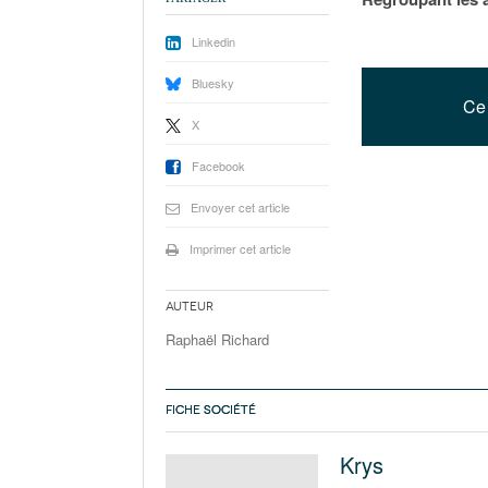
Linkedin
Bluesky
Ce 
X
Facebook
Envoyer cet article
Imprimer cet article
Auteur
Raphaël Richard
FICHE SOCIÉTÉ
Krys