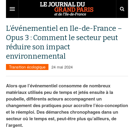
Grand Paris
L’événementiel en Ile-de-France –
Opus 3 : Comment le secteur peut
Territoires
réduire son impact
Entreprises
Aménagement
environnemental
Départements
Collectivités
Développement économique
Transition écologique
24 mai 2024
Carnet
Institutions
Emploi
75
Alors que l’événementiel consomme de nombreux
Les Assises du Grand Paris
Services urbains
Attractivité
77
Nominations
matériaux utilisés peu de temps et jetés ensuite à la
poubelle, différents acteurs accompagnent un
Le podcast
Innovation
78
Portraits
Éditions précédentes
changement des pratiques pour accroître l’éco-conception
Transport
91
Agenda
Ecouter les épisodes
et le réemploi. Des démarches chronophages dans un
secteur où le temps est, peut-être plus qu’ailleurs, de
Marchés publics
92
Lire les résumés
l’argent.