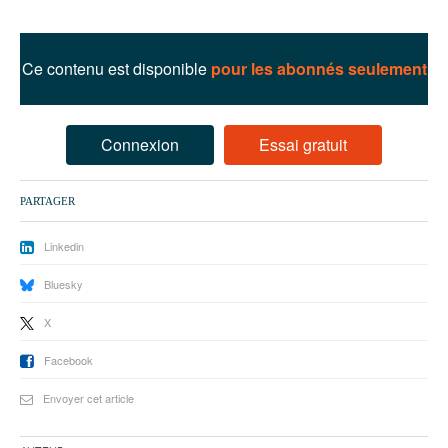
93
94
Ce contenu est disponible
pour les abonnés seulement
95
Connexion
Essai gratuit
PARTAGER
Linkedin
Bluesky
X
Facebook
Envoyer cet article