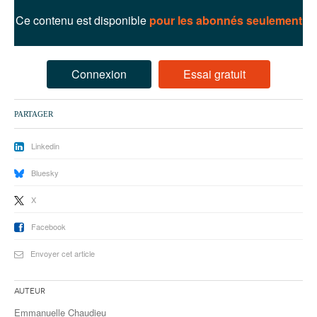
93
Ce contenu est disponible
pour les abonnés seulement
94
95
Connexion
Essai gratuit
PARTAGER
Linkedin
Bluesky
X
Facebook
Envoyer cet article
Auteur
Emmanuelle Chaudieu