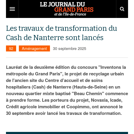
Grand Paris
Les travaux de transformation du
Cash de Nanterre sont lancés
Territoires
92
Aménagement
30 septembre 2025
Entreprises
Aménagement
Départements
Collectivités
Développement économique
Lauréat de la deuxième édition du concours "Inventons la
métropole du Grand Paris", le projet de recyclage urbain
Carnet
Institutions
Emploi
75
de l'ancien site du Centre d’accueil et de soins
hospitaliers (Cash) de Nanterre (Hauts-de-Seine) en un
Les Assises du Grand Paris
Services urbains
Attractivité
77
Nominations
nouveau quartier mixte baptisé "Beau Chemin" commence
Le podcast
Innovation
78
Portraits
Éditions précédentes
à prendre forme. Les porteurs du projet, Novaxia, Icade,
Crédit agricole immobilier et Coopimmo, ont annoncé le
Transport
91
Agenda
Ecouter les épisodes
30 septembre avoir lancé les travaux de transformation.
Marchés publics
92
Lire les résumés