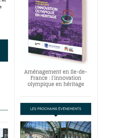
, ABF, ZAC : F. Vauglin détaille sa
e
- 17
e pour l’urbanisme parisien
es pour
nvier 2026
dres de la tech et de la finance
-
 publie un
 marché de la location de luxe
- 19
didats
us d'articles
Aménagement en Ile-de-
France : l’innovation
olympique en héritage
LES PROCHAINS ÉVÉNEMENTS