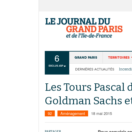
6
Grand Paris
Territoires
EXCLUS JGP
DERNIÈRES ACTUALITÉS
Aménagemen
La Cais
Collectivité
Les cou
Les Tours Pascal 
Institutions
Goldman Sachs e
Services urb
92
Aménagement
18 mai 2015
Pour acquérir ce
PARTAGER