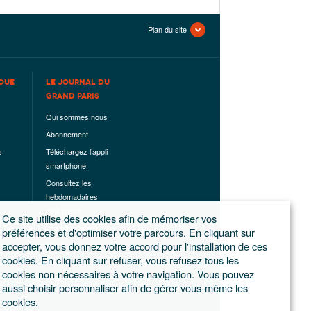
Plan du site
QUE
LE JOURNAL DU
GRAND PARIS
Qui sommes nous
Abonnement
s
Téléchargez l’appli
smartphone
Consultez les
hebdomadaires
déjà parus
Ce site utilise des cookies afin de mémoriser vos
Les hors-séries
préférences et d'optimiser votre parcours. En cliquant sur
accepter, vous donnez votre accord pour l'installation de ces
Mentions légales
cookies. En cliquant sur refuser, vous refusez tous les
Conditions
cookies non nécessaires à votre navigation. Vous pouvez
générales de
aussi choisir personnaliser afin de gérer vous-même les
ventes
cookies.