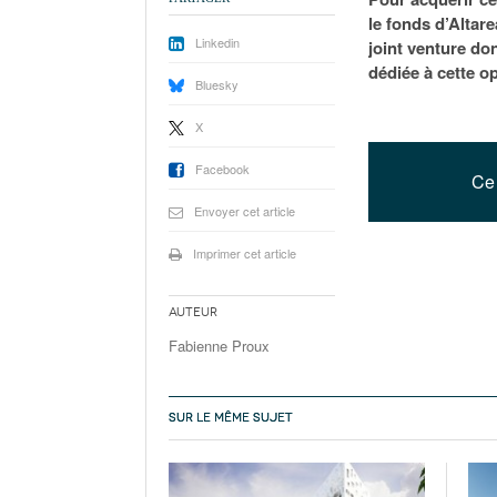
le fonds d’Altar
Linkedin
joint venture don
dédiée à cette o
Bluesky
X
Facebook
Ce 
Envoyer cet article
Imprimer cet article
Auteur
Fabienne Proux
SUR LE MÊME SUJET