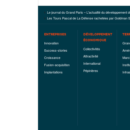
Le journal du Grand Paris – L'actualité du développement d
Les Tours Pascal de La Défense rachetées par Goldman S
ENTREPRISES
DÉVELOPPEMENT
TER
ÉCONOMIQUE
Innovation
Gran
Collectivités
Success-stories
Amén
Attractivité
Croissance
Marc
International
Fusion-acquisition
Instit
Pépinières
Implantations
Infra