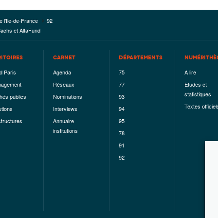
e l'Ile-de-France
92
achs et AltaFund
RITOIRES
CARNET
DÉPARTEMENTS
NUMÉRITHÈ
d Paris
Agenda
75
A lire
agement
Réseaux
77
Etudes et
statistiques
hés publics
Nominations
93
Textes officiel
utions
Interviews
94
structures
Annuaire
95
institutions
78
91
92