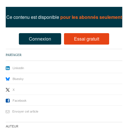
93
94
Ce contenu est disponible
pour les abonnés seulement
95
Connexion
Essai gratuit
PARTAGER
Linkedin
Bluesky
X
Facebook
Envoyer cet article
Auteur