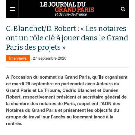
Grand Paris
C. Blanchet/D. Robert : « Les notaires
ont un rôle clé à jouer dans le Grand
Territoires
Paris des projets »
Entreprises
Aménagement
Interviews
27 septembre 2020
Départements
Collectivités
Développement économique
Carnet
Institutions
Emploi
75
A l’occasion du sommet du Grand Paris, qu’ils organisent
ce mardi 29 septembre en partenariat avec Acteurs du
Les Assises du Grand Paris
Services urbains
Attractivité
77
Nominations
Grand Paris et La Tribune, Cédric Blanchet et Damien
Robert, respectivement président et secrétaire général de
Le podcast
Innovation
78
Portraits
Éditions précédentes
la chambre des notaires de Paris, rappellent l’ADN des
Notaires du Grand Paris et présentent les objectifs du
Transport
91
Agenda
Ecouter les épisodes
groupe de travail sur l’accès au logement lancé à la
rentrée.
Marchés publics
92
Lire les résumés