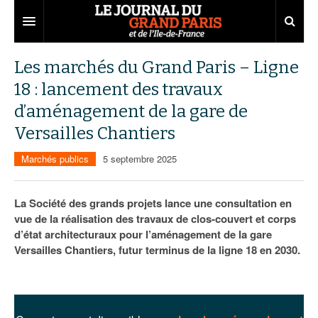
Grand Paris
Les marchés du Grand Paris – Ligne
18 : lancement des travaux
Territoires
d’aménagement de la gare de
Entreprises
Aménagement
Versailles Chantiers
Départements
Collectivités
Développement économique
Marchés publics
5 septembre 2025
Carnet
Institutions
Emploi
75
La Société des grands projets lance une consultation en
Les Assises du Grand Paris
Services urbains
Attractivité
77
Nominations
vue de la réalisation des travaux de clos-couvert et corps
d’état architecturaux pour l’aménagement de la gare
Le podcast
Innovation
78
Portraits
Éditions précédentes
Versailles Chantiers, futur terminus de la ligne 18 en 2030.
Transport
91
Agenda
Ecouter les épisodes
Marchés publics
92
Lire les résumés