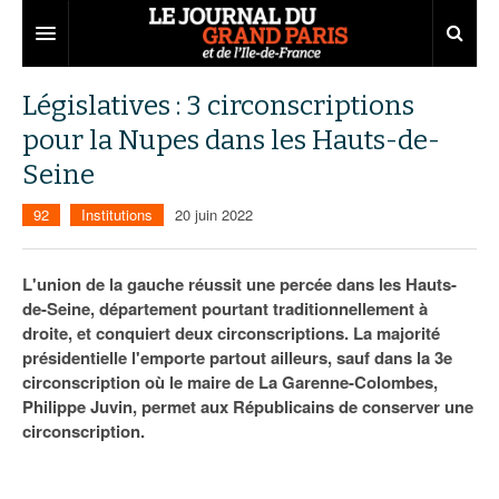
Grand Paris
Législatives : 3 circonscriptions
pour la Nupes dans les Hauts-de-
Territoires
Seine
Entreprises
Aménagement
92
Institutions
20 juin 2022
Départements
Collectivités
Développement économique
Carnet
Institutions
Emploi
75
L'union de la gauche réussit une percée dans les Hauts-
de-Seine, département pourtant traditionnellement à
Les Assises du Grand Paris
Services urbains
Attractivité
77
Nominations
droite, et conquiert deux circonscriptions. La majorité
présidentielle l'emporte partout ailleurs, sauf dans la 3e
Le podcast
Innovation
78
Portraits
Éditions précédentes
circonscription où le maire de La Garenne-Colombes,
Philippe Juvin, permet aux Républicains de conserver une
Transport
91
Agenda
Ecouter les épisodes
circonscription.
Marchés publics
92
Lire les résumés