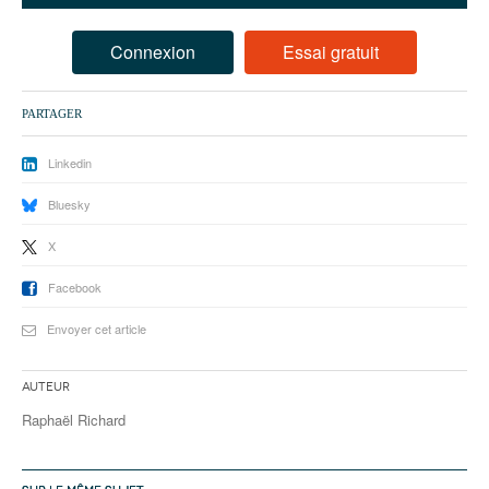
93
94
Connexion
Essai gratuit
95
PARTAGER
Linkedin
Bluesky
X
Facebook
Envoyer cet article
Auteur
Raphaël Richard