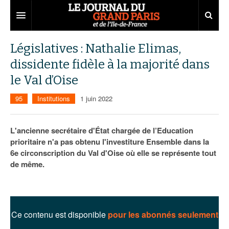
Grand Paris
Législatives : Nathalie Elimas,
dissidente fidèle à la majorité dans
Territoires
le Val d’Oise
Entreprises
Aménagement
95
Institutions
1 juin 2022
Départements
Collectivités
Développement économique
Carnet
Institutions
Emploi
75
L'ancienne secrétaire d'État chargée de l’Education
prioritaire n'a pas obtenu l'investiture Ensemble dans la
Les Assises du Grand Paris
Services urbains
Attractivité
77
Nominations
6e circonscription du Val d'Oise où elle se représente tout
de même.
Le podcast
Innovation
78
Portraits
Éditions précédentes
Transport
91
Agenda
Ecouter les épisodes
Marchés publics
92
Lire les résumés
Ce contenu est disponible
pour les abonnés seulement