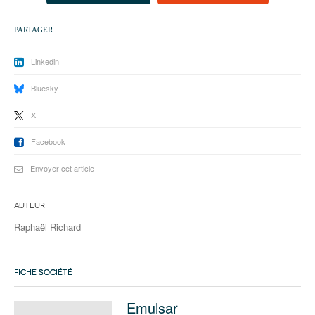
93
PARTAGER
94
95
Linkedin
Bluesky
X
Facebook
Envoyer cet article
Auteur
Raphaël Richard
FICHE SOCIÉTÉ
Emulsar