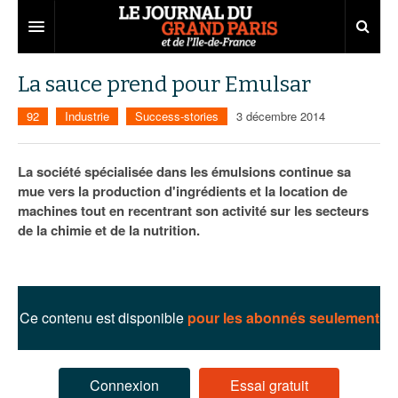
Grand Paris
La sauce prend pour Emulsar
Territoires
92
Industrie
Success-stories
3 décembre 2014
Entreprises
Aménagement
La société spécialisée dans les émulsions continue sa
Départements
Collectivités
Développement économique
mue vers la production d'ingrédients et la location de
machines tout en recentrant son activité sur les secteurs
Carnet
Institutions
Emploi
75
de la chimie et de la nutrition.
Les Assises du Grand Paris
Services urbains
Attractivité
77
Nominations
Le podcast
Innovation
78
Portraits
Éditions précédentes
Ce contenu est disponible
pour les abonnés seulement
Transport
91
Agenda
Ecouter les épisodes
Marchés publics
92
Lire les résumés
Connexion
Essai gratuit