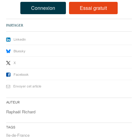
93
Connexion
Essai gratuit
94
PARTAGER
95
Linkedin
Bluesky
X
Facebook
Envoyer cet article
Auteur
Raphaël Richard
Tags
Ile-de-France