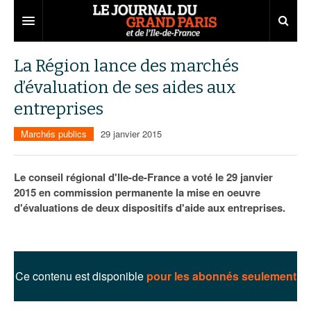
Grand Paris
La Région lance des marchés
d’évaluation de ses aides aux
Territoires
entreprises
Entreprises
Aménagement
Marchés publics
29 janvier 2015
Départements
Collectivités
Développement économique
Carnet
Institutions
Emploi
75
Le conseil régional d'Ile-de-France a voté le 29 janvier
2015 en commission permanente la mise en oeuvre
Les Assises du Grand Paris
Services urbains
Attractivité
77
Nominations
d'évaluations de deux dispositifs d'aide aux entreprises.
Le podcast
Innovation
78
Portraits
Éditions précédentes
Transport
91
Agenda
Ecouter les épisodes
Ce contenu est disponible
pour les abonnés seulement
Marchés publics
92
Lire les résumés