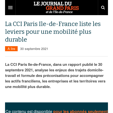
Grand Paris
La CCI Paris Ile-de-France liste les
leviers pour une mobilité plus
Territoires
durable
Entreprises
Aménagement
A lire
30 septembre 2021
Départements
Collectivités
Développement économique
Carnet
Institutions
Emploi
75
La CCI Paris Ile-de-France, dans un rapport publié le 30
septembre 2021, analyse les enjeux des trajets domicile-
Les Assises du Grand Paris
Services urbains
Attractivité
77
Nominations
travail et formule des préconisations pour accompagner
les actifs franciliens, les entreprises et les territoires vers
Le podcast
Innovation
78
Portraits
Éditions précédentes
une mobilité plus durable.
Transport
91
Agenda
Ecouter les épisodes
Marchés publics
92
Lire les résumés
Ce contenu est disponible
pour les abonnés seulement