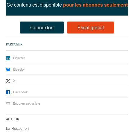
93
Ce contenu est disponible
pour les abonnés seulement
94
95
Connexion
Essai gratuit
PARTAGER
Linkedin
Bluesky
X
Facebook
Envoyer cet article
Auteur
La Rédaction