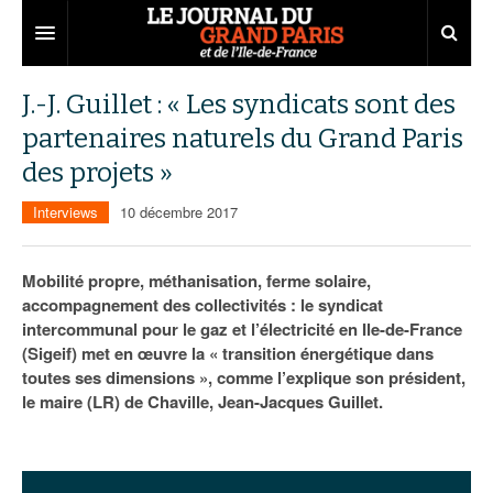
Grand Paris
J.-J. Guillet : « Les syndicats sont des
partenaires naturels du Grand Paris
Territoires
des projets »
Entreprises
Aménagement
Interviews
10 décembre 2017
Départements
Collectivités
Développement économique
Carnet
Institutions
Emploi
75
Mobilité propre, méthanisation, ferme solaire,
accompagnement des collectivités : le syndicat
Les Assises du Grand Paris
Services urbains
Attractivité
77
Nominations
intercommunal pour le gaz et l’électricité en Ile-de-France
(Sigeif) met en œuvre la « transition énergétique dans
Le podcast
Innovation
78
Portraits
Éditions précédentes
toutes ses dimensions », comme l’explique son président,
le maire (LR) de Chaville, Jean-Jacques Guillet.
Transport
91
Agenda
Ecouter les épisodes
Marchés publics
92
Lire les résumés