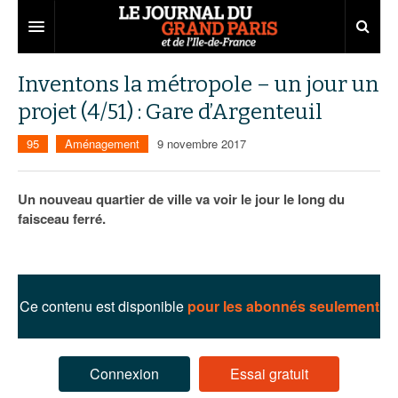
Grand Paris
Inventons la métropole – un jour un
projet (4/51) : Gare d’Argenteuil
Territoires
95
Aménagement
9 novembre 2017
Entreprises
Aménagement
Départements
Collectivités
Développement économique
Un nouveau quartier de ville va voir le jour le long du
faisceau ferré.
Carnet
Institutions
Emploi
75
Les Assises du Grand Paris
Services urbains
Attractivité
77
Nominations
Le podcast
Innovation
78
Portraits
Éditions précédentes
Ce contenu est disponible
pour les abonnés seulement
Transport
91
Agenda
Ecouter les épisodes
Marchés publics
92
Lire les résumés
Connexion
Essai gratuit