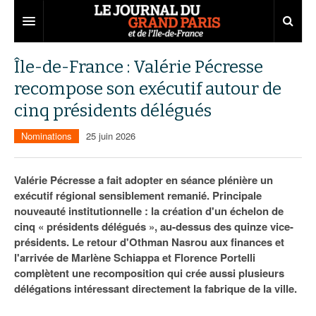
Grand Paris
Île-de-France : Valérie Pécresse
recompose son exécutif autour de
Territoires
cinq présidents délégués
Entreprises
Aménagement
Nominations
25 juin 2026
Départements
Collectivités
Développement économique
Carnet
Institutions
Emploi
75
Valérie Pécresse a fait adopter en séance plénière un
exécutif régional sensiblement remanié. Principale
Les Assises du Grand Paris
Services urbains
Attractivité
77
Nominations
nouveauté institutionnelle : la création d'un échelon de
cinq « présidents délégués », au-dessus des quinze vice-
Le podcast
Innovation
78
Portraits
Éditions précédentes
présidents. Le retour d'Othman Nasrou aux finances et
l'arrivée de Marlène Schiappa et Florence Portelli
Transport
91
Agenda
Ecouter les épisodes
complètent une recomposition qui crée aussi plusieurs
délégations intéressant directement la fabrique de la ville.
Marchés publics
92
Lire les résumés