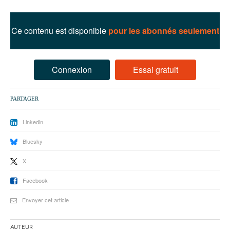
93
94
Ce contenu est disponible
pour les abonnés seulement
95
Connexion
Essai gratuit
PARTAGER
Linkedin
Bluesky
X
Facebook
Envoyer cet article
Auteur