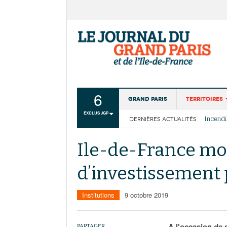
6
Grand Paris
Territoires
EXCLUS JGP
DERNIÈRES ACTUALITÉS
Aménagemen
La Cais
Collectivité
Les cou
Ile-de-France mobi
Institutions
d’investissement
Services urb
Institutions
9 octobre 2019
A l'occasion de 
PARTAGER