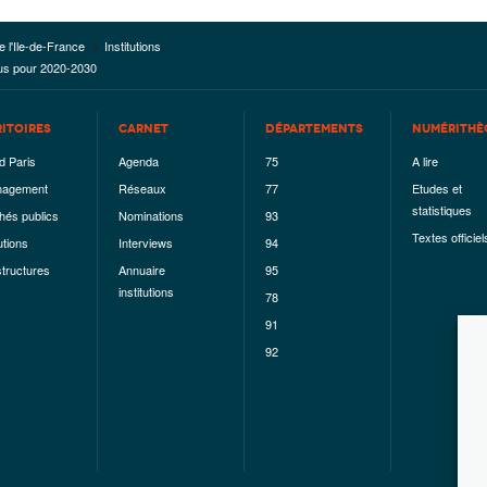
e l'Ile-de-France
Institutions
évus pour 2020-2030
RITOIRES
CARNET
DÉPARTEMENTS
NUMÉRITHÈ
d Paris
Agenda
75
A lire
agement
Réseaux
77
Etudes et
statistiques
hés publics
Nominations
93
Textes officiel
utions
Interviews
94
structures
Annuaire
95
institutions
78
91
92