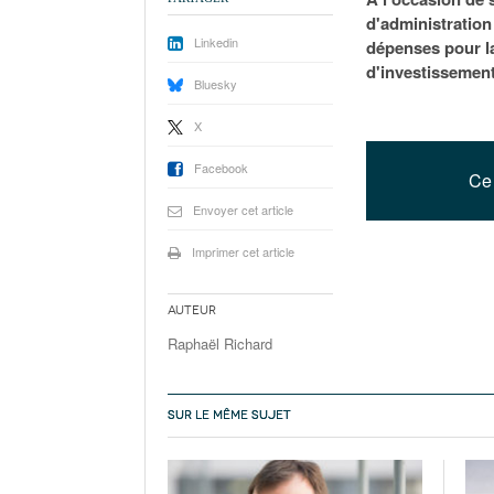
d'administration
Linkedin
dépenses pour la
d'investissement
Bluesky
X
Facebook
Ce 
Envoyer cet article
Imprimer cet article
Auteur
Raphaël Richard
SUR LE MÊME SUJET