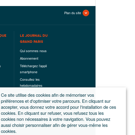
Plan du site
QUE
LE JOURNAL DU
GRAND PARIS
Qui sommes nous
Abonnement
s
Téléchargez l’appli
smartphone
Consultez les
hebdomadaires
déjà parus
Ce site utilise des cookies afin de mémoriser vos
Les hors-séries
préférences et d'optimiser votre parcours. En cliquant sur
accepter, vous donnez votre accord pour l'installation de ces
Mentions légales
cookies. En cliquant sur refuser, vous refusez tous les
Conditions
cookies non nécessaires à votre navigation. Vous pouvez
générales de
aussi choisir personnaliser afin de gérer vous-même les
ventes
cookies.