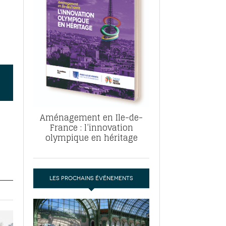
, ABF, ZAC : F. Vauglin détaille sa
- 17
e pour l’urbanisme parisien
es pour
nvier 2026
dres de la tech et de la finance
-
 publie un
 marché de la location de luxe
- 19
didats
us d'articles
Aménagement en Ile-de-
France : l’innovation
olympique en héritage
LES PROCHAINS ÉVÉNEMENTS