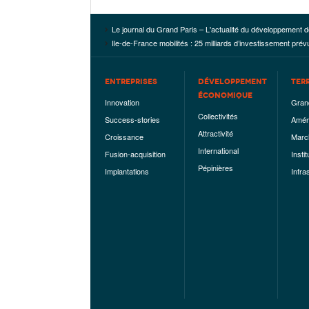
Le journal du Grand Paris – L'actualité du développement d
Ile-de-France mobilités : 25 milliards d’investissement pr
ENTREPRISES
DÉVELOPPEMENT
TER
ÉCONOMIQUE
Innovation
Gran
Collectivités
Success-stories
Amén
Attractivité
Croissance
Marc
International
Fusion-acquisition
Instit
Pépinières
Implantations
Infra