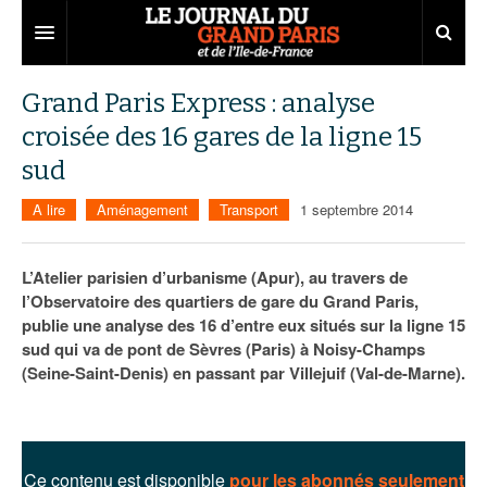
Grand Paris
Grand Paris Express : analyse
croisée des 16 gares de la ligne 15
Territoires
sud
Entreprises
Aménagement
A lire
Aménagement
Transport
1 septembre 2014
Départements
Collectivités
Développement économique
Carnet
Institutions
Emploi
75
L’Atelier parisien d’urbanisme (Apur), au travers de
l’Observatoire des quartiers de gare du Grand Paris,
Les Assises du Grand Paris
Services urbains
Attractivité
77
Nominations
publie une analyse des 16 d’entre eux situés sur la ligne 15
sud qui va de pont de Sèvres (Paris) à Noisy-Champs
Le podcast
Innovation
78
Portraits
Éditions précédentes
(Seine-Saint-Denis) en passant par Villejuif (Val-de-Marne).
Transport
91
Agenda
Ecouter les épisodes
Marchés publics
92
Lire les résumés
Ce contenu est disponible
pour les abonnés seulement