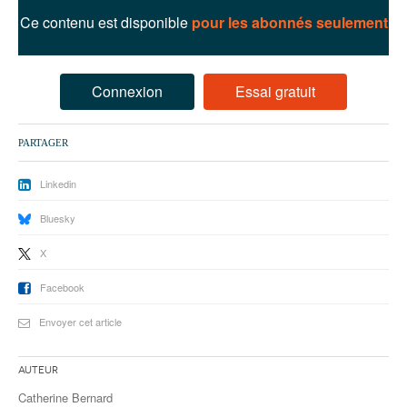
93
Ce contenu est disponible
pour les abonnés seulement
94
95
Connexion
Essai gratuit
PARTAGER
Linkedin
Bluesky
X
Facebook
Envoyer cet article
Auteur
Catherine Bernard