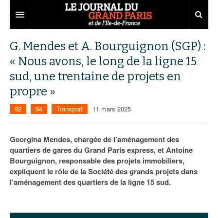
Grand Paris
G. Mendes et A. Bourguignon (SGP) :
« Nous avons, le long de la ligne 15
Territoires
sud, une trentaine de projets en
Entreprises
Aménagement
propre »
Départements
Collectivités
Développement économique
92
94
Transport
11 mars 2025
Carnet
Institutions
Emploi
75
Georgina Mendes, chargée de l’aménagement des
Les Assises du Grand Paris
Services urbains
Attractivité
77
Nominations
quartiers de gares du Grand Paris express, et Antoine
Bourguignon, responsable des projets immobiliers,
Le podcast
Innovation
78
Portraits
Éditions précédentes
expliquent le rôle de la Société des grands projets dans
Transport
91
Agenda
Ecouter les épisodes
l’aménagement des quartiers de la ligne 15 sud.
Marchés publics
92
Lire les résumés