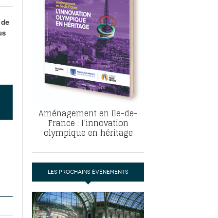
, ABF, ZAC : F. Vauglin détaille sa
- 17
e pour l’urbanisme parisien
 de
es pour
us
nvier 2026
dres de la tech et de la finance
-
 publie un
 marché de la location de luxe
- 19
didats
us d'articles
Aménagement en Ile-de-
France : l’innovation
olympique en héritage
LES PROCHAINS ÉVÉNEMENTS