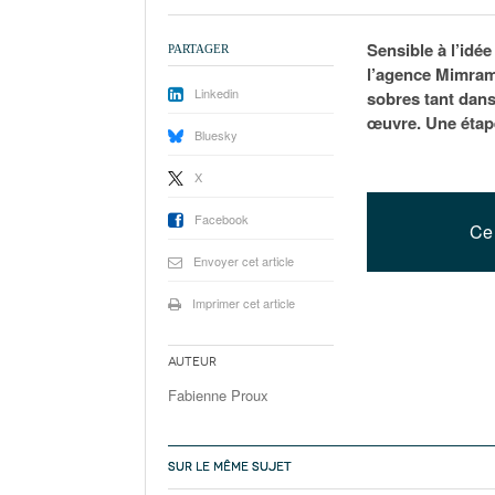
Sensible à l’idé
PARTAGER
l’agence Mimram,
Linkedin
sobres tant dans
œuvre. Une étape
Bluesky
X
Facebook
Ce 
Envoyer cet article
Imprimer cet article
Auteur
Fabienne Proux
SUR LE MÊME SUJET