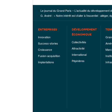
Le journal du Grand Paris – L'actualité du développement d
G. André : « Notre intérêt est d’aller à l’essentiel : alléger
ENTREPRISES
DÉVELOPPEMENT
TER
ÉCONOMIQUE
Innovation
Gran
Collectivités
Success-stories
Amén
Attractivité
Croissance
Marc
International
Fusion-acquisition
Instit
Pépinières
Implantations
Infra