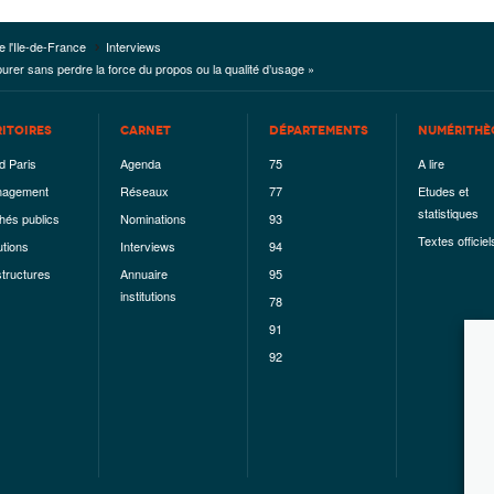
e l'Ile-de-France
Interviews
, épurer sans perdre la force du propos ou la qualité d’usage »
RITOIRES
CARNET
DÉPARTEMENTS
NUMÉRITHÈ
d Paris
Agenda
75
A lire
agement
Réseaux
77
Etudes et
statistiques
hés publics
Nominations
93
Textes officiel
utions
Interviews
94
structures
Annuaire
95
institutions
78
91
92