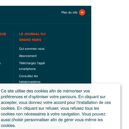
Plan du site
QUE
LE JOURNAL DU
GRAND PARIS
Qui sommes nous
Abonnement
s
Téléchargez l’appli
smartphone
Consultez les
hebdomadaires
déjà parus
Ce site utilise des cookies afin de mémoriser vos
Les hors-séries
préférences et d'optimiser votre parcours. En cliquant sur
accepter, vous donnez votre accord pour l'installation de ces
Mentions légales
cookies. En cliquant sur refuser, vous refusez tous les
Conditions
cookies non nécessaires à votre navigation. Vous pouvez
générales de
aussi choisir personnaliser afin de gérer vous-même les
ventes
cookies.