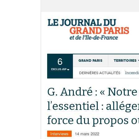
6
Grand Paris
Territoires
EXCLUS JGP
DERNIÈRES ACTUALITÉS
Aménagemen
La Cais
Collectivité
Les cou
G. André : « Notre 
Institutions
l’essentiel : allég
Services urb
force du propos ou
Interviews
14 mars 2022