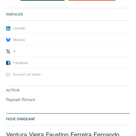
93
94
PARTAGER
95
Linkedin
Bluesky
X
Facebook
Envoyer cet article
Auteur
Raphaël Richard
FICHE DIRIGEANT
Ventura Vieira Faustino Ferreira Fernando