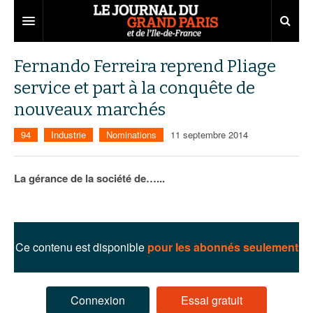
Grand Paris
Fernando Ferreira reprend Pliage
service et part à la conquête de
Territoires
nouveaux marchés
Entreprises
Aménagement
94
Industrie
Nominations
11 septembre 2014
Départements
Collectivités
Développement économique
Carnet
Institutions
Emploi
75
La gérance de la société de…...
Les Assises du Grand Paris
Services urbains
Attractivité
77
Nominations
Le podcast
Innovation
78
Portraits
Éditions précédentes
Ce contenu est disponible
pour les abonnés seulement
Transport
91
Agenda
Ecouter les épisodes
Marchés publics
92
Lire les résumés
Connexion
Essai gratuit