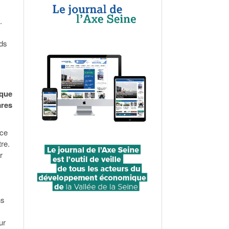
.
nds
ique
ares
rce
re.
r
ns
ur