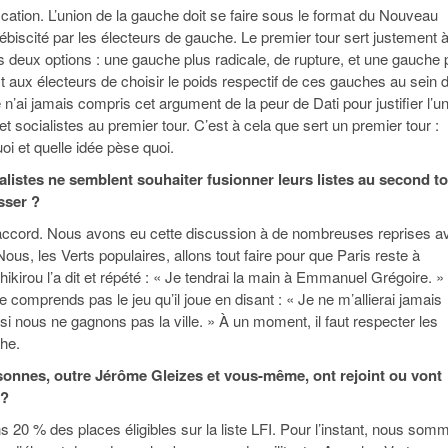
ication. L’union de la gauche doit se faire sous le format du Nouveau
lébiscité par les électeurs de gauche. Le premier tour sert justement 
rs deux options : une gauche plus radicale, de rupture, et une gauche 
t aux électeurs de choisir le poids respectif de ces gauches au sein d
e n’ai jamais compris cet argument de la peur de Dati pour justifier l’u
et socialistes au premier tour. C’est à cela que sert un premier tour :
oi et quelle idée pèse quoi.
ialistes ne semblent souhaiter fusionner leurs listes au second to
sser ?
’accord. Nous avons eu cette discussion à de nombreuses reprises a
ous, les Verts populaires, allons tout faire pour que Paris reste à
kirou l’a dit et répété : « Je tendrai la main à Emmanuel Grégoire. »
 ne comprends pas le jeu qu’il joue en disant : « Je ne m’allierai jamais
 si nous ne gagnons pas la ville. » À un moment, il faut respecter les
he.
onnes, outre Jérôme Gleizes et vous-même, ont rejoint ou vont
 ?
 20 % des places éligibles sur la liste LFI. Pour l’instant, nous som