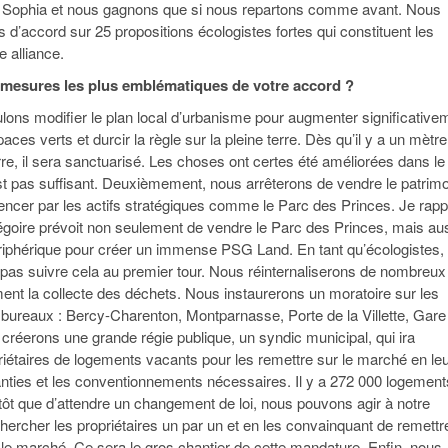
 Sophia et nous gagnons que si nous repartons comme avant. Nous
’accord sur 25 propositions écologistes fortes qui constituent les
e alliance.
 mesures les plus emblématiques de votre accord ?
lons modifier le plan local d’urbanisme pour augmenter significative
aces verts et durcir la règle sur la pleine terre. Dès qu’il y a un mètre
rre, il sera sanctuarisé. Les choses ont certes été améliorées dans le
t pas suffisant. Deuxièmement, nous arrêterons de vendre le patrim
ncer par les actifs stratégiques comme le Parc des Princes. Je rapp
oire prévoit non seulement de vendre le Parc des Princes, mais au
ériphérique pour créer un immense PSG Land. En tant qu’écologistes,
as suivre cela au premier tour. Nous réinternaliserons de nombreux
t la collecte des déchets. Nous instaurerons un moratoire sur les
 bureaux : Bercy-Charenton, Montparnasse, Porte de la Villette, Gare
 créerons une grande régie publique, un syndic municipal, qui ira
riétaires de logements vacants pour les remettre sur le marché en le
anties et les conventionnements nécessaires. Il y a 272 000 logement
utôt que d’attendre un changement de loi, nous pouvons agir à notre
chercher les propriétaires un par un et en les convainquant de remettr
 le marché. Ce sera le gros chantier de cette mandature. Enfin, nous