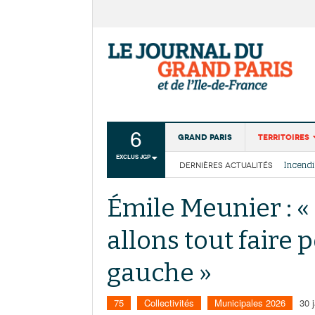
6
Grand Paris
Territoires
EXCLUS JGP
DERNIÈRES ACTUALITÉS
Aménagemen
La Cais
Collectivité
Les cou
Émile Meunier : « 
Institutions
allons tout faire 
Services urb
gauche »
75
Collectivités
Municipales 2026
30 