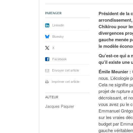
Président de la 
PARTAGER
arrondissement, 
Linkedin
Chikirou pour le
divergences prog
Bluesky
gauche menée pa
le modèle écono
X
Qu’est-ce qui a m
Facebook
qu’il existe une
Envoyer cet article
Émile Meunier :
C
nous. L’écologie po
Imprimer cet article
Cela ne signifie 
projet de rupture
décroissant, et n
Auteur
vous avez pu le co
Jacques Paquier
Emmanuel Grégoire
sur les vraies déc
budget par Emmanu
gauche véritablem