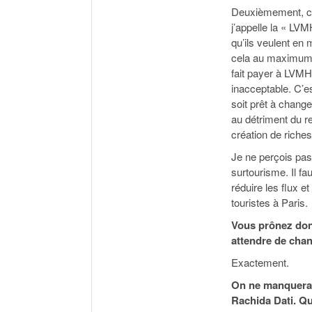
Deuxièmement, ch
j’appelle la « LVM
qu’ils veulent en 
cela au maximum e
fait payer à LVMH
inacceptable. C’es
soit prêt à changer
au détriment du re
création de riches
Je ne perçois pas
surtourisme. Il fa
réduire les flux et
touristes à Paris.
Vous prônez don
attendre de chan
Exactement.
On ne manquera p
Rachida Dati. Q