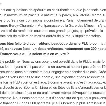
gp
t aux questions de spéculation et d’urbanisme, que je connais bien
e un maximum de place à la nature, aux parcs, aux jardins. Même si
es progrès, nous continuons à construire à Paris, notamment de gra
comme Bercy-Charenton, Montparnasse ou la Gare des Mines. Il n’y a
 volonté de remise en cause de ces grands projets, qui prévoient la
entaines de milliers de mètres carrés de bureaux supplémentaires.
ous êtes félicité d’avoir obtenu beaucoup dans le PLU bioclimat
é, dont vous êtes l’un des architectes, notamment ces 300 hect
 Doutez-vous qu’ils soient mis en œuvre ?
 le problème. Nous avions obtenu cet objectif dans le PLUb, mais fo
que les moyens n’ont pas été mis en œuvre et ne sont pas près de l’êt
ns techniques et financiers pour engager ce chantier du siècle. Crée
paces verts nécessite une énergie, une expertise et des ressources
e fois le PLU voté, on est reparti comme avant, et c’est inacceptable.
discuté avec Sophia Chikirou et les têtes de liste d’arrondissement,
 des semaines à parler du projet avant même d’évoquer les questio
stratégie. Nous nous sommes mis d’accord sur ce que nous pouvions
le financer. Sur ces 300 hectares, je suis beaucoup plus serein sur le