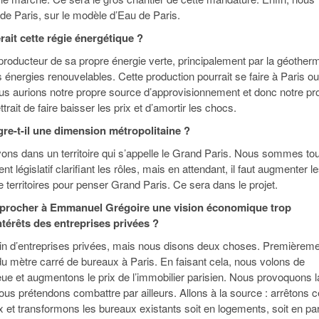
de Paris, sur le modèle d’Eau de Paris.
rait cette régie énergétique ?
 producteur de sa propre énergie verte, principalement par la géother
 énergies renouvelables. Cette production pourrait se faire à Paris ou
us aurions notre propre source d’approvisionnement et donc notre pr
ttrait de faire baisser les prix et d’amortir les chocs.
ègre-t-il une dimension métropolitaine ?
ons dans un territoire qui s’appelle le Grand Paris. Nous sommes to
 législatif clarifiant les rôles, mais en attendant, il faut augmenter l
 territoires pour penser Grand Paris. Ce sera dans le projet.
procher à Emmanuel Grégoire une vision économique trop
térêts des entreprises privées ?
n d’entreprises privées, mais nous disons deux choses. Premièreme
 du mètre carré de bureaux à Paris. En faisant cela, nous volons de
ieue et augmentons le prix de l’immobilier parisien. Nous provoquons l
ous prétendons combattre par ailleurs. Allons à la source : arrêtons 
x et transformons les bureaux existants soit en logements, soit en pa