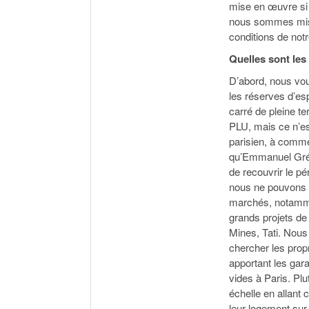
mise en œuvre si
nous sommes mis d
conditions de notr
Quelles sont les
D’abord, nous vou
les réserves d’esp
carré de pleine te
PLU, mais ce n’es
parisien, à comme
qu’Emmanuel Grég
de recouvrir le p
nous ne pouvons p
marchés, notammen
grands projets de
Mines, Tati. Nous
chercher les prop
apportant les gar
vides à Paris. Pl
échelle en allant 
leur logement sur