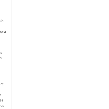
mie
opre
us
es
nt,
a
ces
rcs.