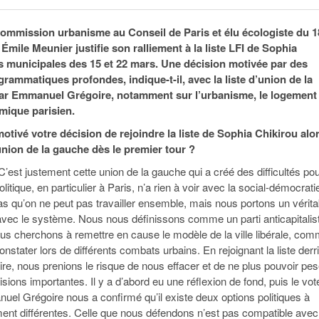
95
À Paris, les cadres de la tech et de la finance
Exclusif – Apex
janvier 2026
-
redessinent le marché de la location de luxe
feuille de rout
commission urbanisme au Conseil de Paris et élu écologiste du 1
16 juillet 2026
juillet 2026
Municipales 2026 : la CCI livre 23 pist
Émile Meunier justifie son ralliement à la liste LFI de Sophia
- 20 ja
relancer l’économie parisienne
s municipales des 15 et 22 mars. Une décision motivée par des
Saint-Agne immobilier inaugure une nouvelle
À Paris, les ca
rammatiques profondes, indique-t-il, avec la liste d’union de la
- 15 juillet 2026
résidence à Torcy
Municipales 2026 : la CCI de l’Essonne
redessinent le
r Emmanuel Grégoire, notamment sur l’urbanisme, le logement 
16 juillet 2026
Cahier d’expert à destination des can
Plus d'articles
mique parisien.
janvier 2026
Pl
otivé votre décision de rejoindre la liste de Sophia Chikirou alo
Plus d'articles
 union de la gauche dès le premier tour ?
’est justement cette union de la gauche qui a créé des difficultés po
litique, en particulier à Paris, n’a rien à voir avec la social-démocrati
pas qu’on ne peut pas travailler ensemble, mais nous portons un vérita
 avec le système. Nous nous définissons comme un parti anticapitalist
ous cherchons à remettre en cause le modèle de la ville libérale, co
nstater lors de différents combats urbains. En rejoignant la liste derr
, nous prenions le risque de nous effacer et de ne plus pouvoir pes
isions importantes. Il y a d’abord eu une réflexion de fond, puis le vot
el Grégoire nous a confirmé qu’il existe deux options politiques à
ent différentes. Celle que nous défendons n’est pas compatible avec