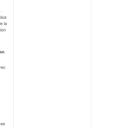
à
plus
e la
nion
ur.
vec
mes