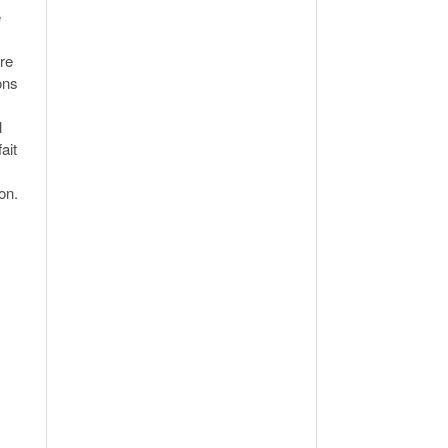
e
dre
ons
l
ait
on.