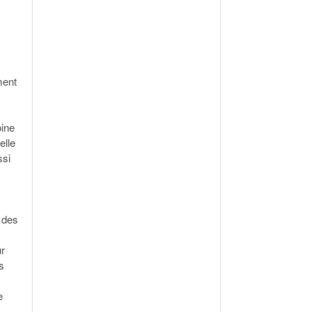
ment
oine
elle
ssi
 des
ur
s
e