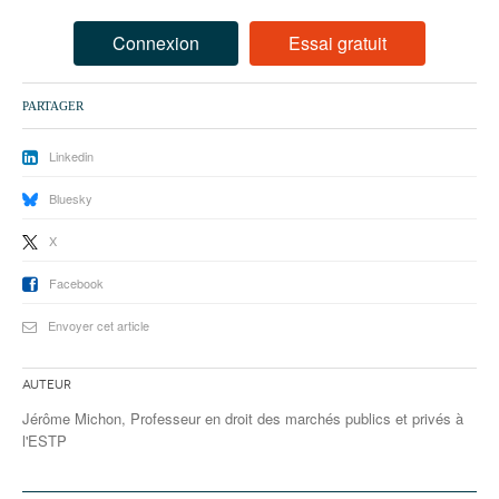
93
Connexion
Essai gratuit
94
95
PARTAGER
Linkedin
Bluesky
X
Facebook
Envoyer cet article
Auteur
Jérôme Michon, Professeur en droit des marchés publics et privés à
l'ESTP