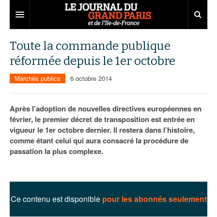
Grand Paris
Toute la commande publique
réformée depuis le 1er octobre
Territoires
Marchés publics
6 octobre 2014
Entreprises
Aménagement
Départements
Collectivités
Développement économique
Après l’adoption de nouvelles directives européennes en
février, le premier décret de transposition est entrée en
Carnet
Institutions
Emploi
75
vigueur le 1er octobre dernier. Il restera dans l’histoire,
comme étant celui qui aura consacré la procédure de
Les Assises du Grand Paris
Services urbains
Attractivité
77
Nominations
passation la plus complexe.
Le podcast
Innovation
78
Portraits
Éditions précédentes
Transport
91
Agenda
Ecouter les épisodes
Ce contenu est disponible
pour les abonnés seulement
Marchés publics
92
Lire les résumés