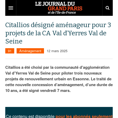
Grand Paris
Citallios désigné aménageur pour 3
projets de la CA Val d’Yerres Val de
Territoires
Seine
Entreprises
Aménagement
91
Aménagement
12 mars 2025
Départements
Collectivités
Développement économique
Carnet
Institutions
Emploi
75
Citallios a été choisi par la communauté d'agglomération
Val d'Yerres Val de Seine pour piloter trois nouveaux
Les Assises du Grand Paris
Services urbains
Attractivité
77
Nominations
projets de renouvellement urbain en Essonne. Le traité de
cette nouvelle concession d’aménagement, d’une durée de
Le podcast
Innovation
78
Portraits
Éditions précédentes
10 ans, a été signé vendredi 7 mars.
Transport
91
Agenda
Ecouter les épisodes
Marchés publics
92
Lire les résumés
Ce contenu est disponible
pour les abonnés seulement