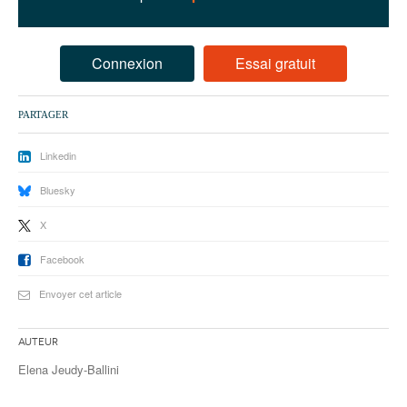
93
94
Connexion
Essai gratuit
95
PARTAGER
Linkedin
Bluesky
X
Facebook
Envoyer cet article
Auteur
Elena Jeudy-Ballini