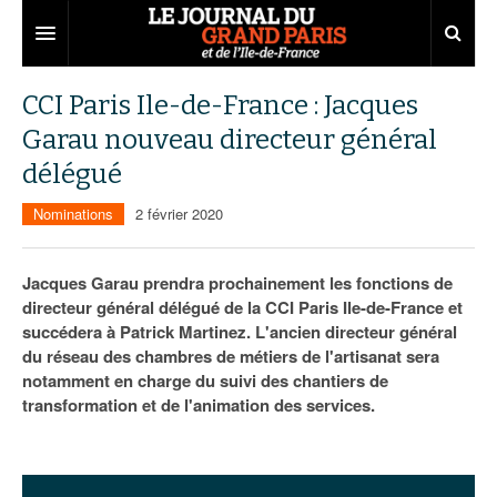
Grand Paris
CCI Paris Ile-de-France : Jacques
Garau nouveau directeur général
Territoires
délégué
Entreprises
Aménagement
Nominations
2 février 2020
Départements
Collectivités
Développement économique
Carnet
Institutions
Emploi
75
Jacques Garau prendra prochainement les fonctions de
directeur général délégué de la CCI Paris Ile-de-France et
Les Assises du Grand Paris
Services urbains
Attractivité
77
Nominations
succédera à Patrick Martinez. L'ancien directeur général
du réseau des chambres de métiers de l'artisanat sera
Le podcast
Innovation
78
Portraits
Éditions précédentes
notamment en charge du suivi des chantiers de
transformation et de l'animation des services.
Transport
91
Agenda
Ecouter les épisodes
Marchés publics
92
Lire les résumés