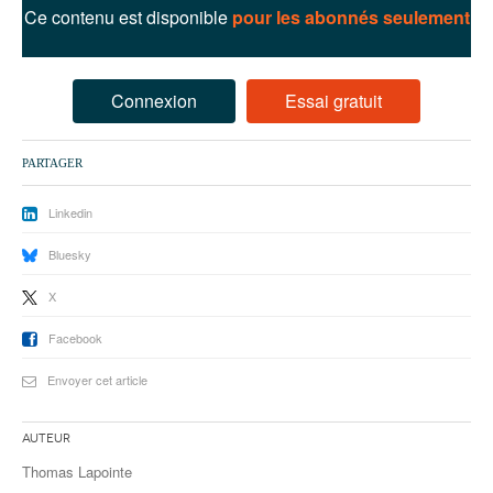
93
Ce contenu est disponible
pour les abonnés seulement
94
95
Connexion
Essai gratuit
PARTAGER
Linkedin
Bluesky
X
Facebook
Envoyer cet article
Auteur
Thomas Lapointe