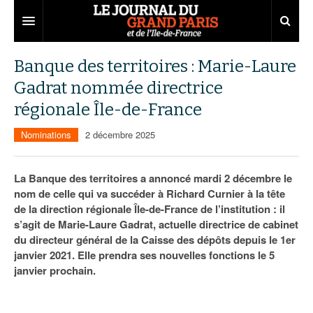
Grand Paris
Banque des territoires : Marie-Laure
Gadrat nommée directrice
Territoires
régionale Île-de-France
Entreprises
Aménagement
Nominations
2 décembre 2025
Départements
Collectivités
Développement économique
Carnet
Institutions
Emploi
75
La Banque des territoires a annoncé mardi 2 décembre le
nom de celle qui va succéder à Richard Curnier à la tête
Les Assises du Grand Paris
Services urbains
Attractivité
77
Nominations
de la direction régionale Île-de-France de l’institution : il
s’agit de Marie-Laure Gadrat, actuelle directrice de cabinet
Le podcast
Innovation
78
Portraits
Éditions précédentes
du directeur général de la Caisse des dépôts depuis le 1er
janvier 2021. Elle prendra ses nouvelles fonctions le 5
Transport
91
Agenda
Ecouter les épisodes
janvier prochain.
Marchés publics
92
Lire les résumés