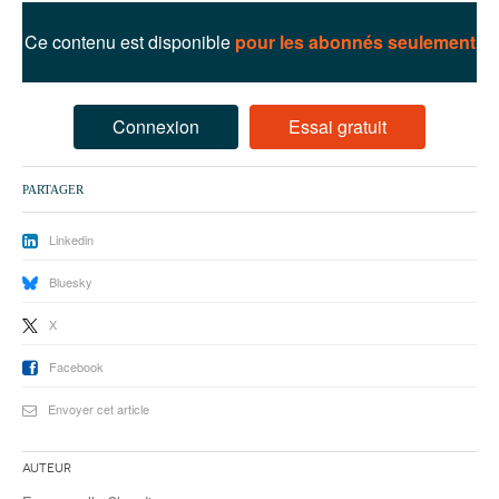
93
Ce contenu est disponible
pour les abonnés seulement
94
95
Connexion
Essai gratuit
PARTAGER
Linkedin
Bluesky
X
Facebook
Envoyer cet article
Auteur