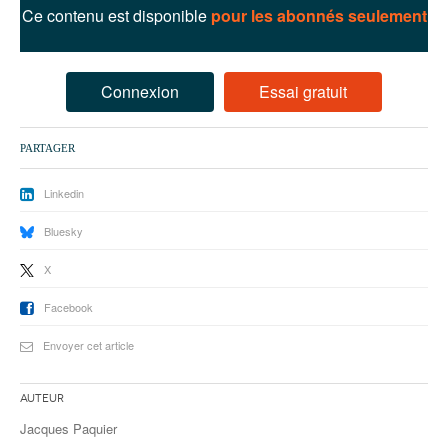
93
Ce contenu est disponible
pour les abonnés seulement
94
95
Connexion
Essai gratuit
PARTAGER
Linkedin
Bluesky
X
Facebook
Envoyer cet article
Auteur
Jacques Paquier