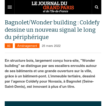
Grand Paris
Bagnolet/Wonder building : Coldefy
dessine un nouveau signal le long
Territoires
du périphérique
Entreprises
Aménagement
93
Aménagement
25 mars 2022
Départements
Collectivités
Développement économique
Carnet
Institutions
Emploi
75
En structure bois, largement conçu hors-site, "Wonder
building" se distingue par ses escaliers enroulés autour
Les Assises du Grand Paris
Services urbains
Attractivité
77
Nominations
de ses bâtiments et une grande ouverture sur la ville,
grâce à un bâtiment-pont. L’immeuble tertiaire, dessiné
Le podcast
Innovation
78
Portraits
Éditions précédentes
par l’agence Coldefy pour Novaxia, à Bagnolet (Seine-
Saint-Denis), est innovant à plus d’un titre.
Transport
91
Agenda
Ecouter les épisodes
Marchés publics
92
Lire les résumés