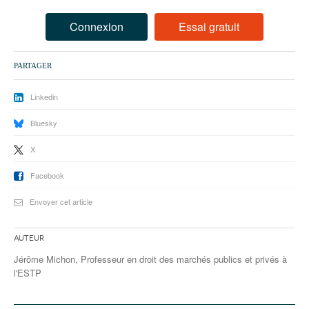
93
Connexion
Essai gratuit
94
95
PARTAGER
Linkedin
Bluesky
X
Facebook
Envoyer cet article
Auteur
Jérôme Michon, Professeur en droit des marchés publics et privés à
l'ESTP