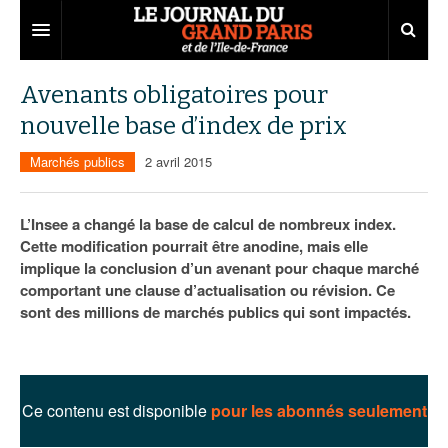
Grand Paris
Avenants obligatoires pour
nouvelle base d’index de prix
Territoires
Marchés publics
2 avril 2015
Entreprises
Aménagement
Départements
Collectivités
Développement économique
L’Insee a changé la base de calcul de nombreux index.
Cette modification pourrait être anodine, mais elle
Carnet
Institutions
Emploi
75
implique la conclusion d’un avenant pour chaque marché
comportant une clause d’actualisation ou révision. Ce
Les Assises du Grand Paris
Services urbains
Attractivité
77
Nominations
sont des millions de marchés publics qui sont impactés.
Le podcast
Innovation
78
Portraits
Éditions précédentes
Transport
91
Agenda
Ecouter les épisodes
Ce contenu est disponible
pour les abonnés seulement
Marchés publics
92
Lire les résumés