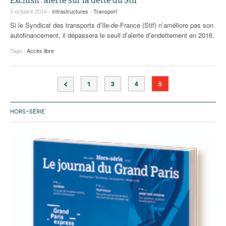
Exclusif : alerte sur la dette du Stif
93
3 octobre 2014 -
Infrastructures
-
Transport
94
Si le Syndicat des transports d’Ile-de-France (Stif) n’améliore pas son
autofinancement, il dépassera le seuil d’alerte d’endettement en 2016.
95
Tags :
Accès libre
1
3
4
5
HORS-SÉRIE