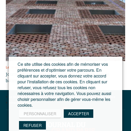
Ce site utilise des cookies afin de mémoriser vos
Le 16 septembre 2026
préférences et d'optimiser votre parcours. En
Journée francilienne de l’économie circulaire dans le
cliquant sur accepter, vous donnez votre accord
bâtiment et l’aménagement
pour l'installation de ces cookies. En cliquant sur
refuser, vous refusez tous les cookies non
nécessaires à votre navigation. Vous pouvez aussi
Le journal du Grand Paris – L'actualité du développement de l'Ile-de-France
choisir personnaliser afin de gérer vous-même les
Infrastructures
cookies.
PERSONNALISER
ACCEPTER
REFUSER