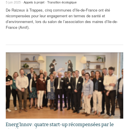
93
5 juin 2025 -
Appels à projet
-
Transition écologique
De Raizeux à Trappes, cinq communes d’Ile-de-France ont été
94
récompensées pour leur engagement en termes de santé et
d’environnement, lors du salon de l’association des maires d’Ile-de-
95
France (Amif).
Energ’Innov : quatre start-up récompensées par le