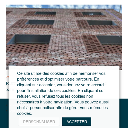
Ce site utilise des cookies afin de mémoriser vos
Le 16 septembre 2026
préférences et d'optimiser votre parcours. En
Journée francilienne de l’économie circulaire dans le
cliquant sur accepter, vous donnez votre accord
pour l'installation de ces cookies. En cliquant sur
bâtiment et l’aménagement
refuser, vous refusez tous les cookies non
nécessaires à votre navigation. Vous pouvez aussi
Le journal du Grand Paris – L'actualité du développement de l'Ile-de-France
choisir personnaliser afin de gérer vous-même les
Appels à projet
cookies.
PERSONNALISER
ACCEPTER