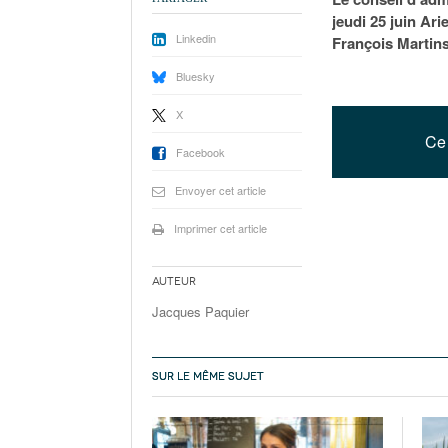
jeudi 25 juin Ar
Linkedin
François Martins
Bluesky
X
Ce 
Facebook
Envoyer cet article
Imprimer cet article
Auteur
Jacques Paquier
SUR LE MÊME SUJET