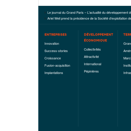
Le journal du Grand Paris – L'actualité du développement d
Ariel Weil prend la présidence de la Société d’exploitation de 
ENTREPRISES
DÉVELOPPEMENT
TER
ÉCONOMIQUE
Innovation
Gran
Collectivités
Success-stories
Amén
Attractivité
Croissance
Marc
International
Fusion-acquisition
Instit
Pépinières
Implantations
Infra