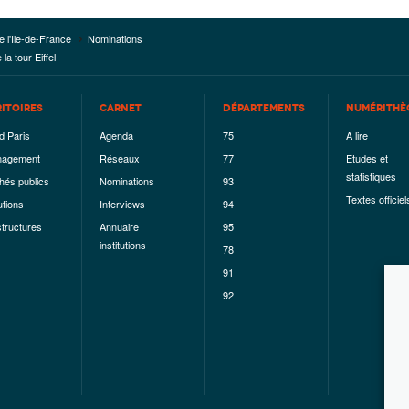
e l'Ile-de-France
Nominations
la tour Eiffel
RITOIRES
CARNET
DÉPARTEMENTS
NUMÉRITHÈ
d Paris
Agenda
75
A lire
agement
Réseaux
77
Etudes et
statistiques
hés publics
Nominations
93
Textes officiel
utions
Interviews
94
structures
Annuaire
95
institutions
78
91
92