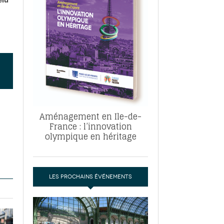
, ABF, ZAC : F. Vauglin détaille sa
- 17
e pour l’urbanisme parisien
es pour
nvier 2026
dres de la tech et de la finance
-
 publie un
 marché de la location de luxe
- 19
didats
us d'articles
Aménagement en Ile-de-
France : l’innovation
olympique en héritage
LES PROCHAINS ÉVÉNEMENTS