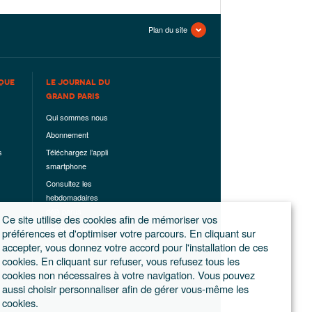
Plan du site
QUE
LE JOURNAL DU
GRAND PARIS
Qui sommes nous
Abonnement
s
Téléchargez l’appli
smartphone
Consultez les
hebdomadaires
déjà parus
Ce site utilise des cookies afin de mémoriser vos
Les hors-séries
préférences et d'optimiser votre parcours. En cliquant sur
accepter, vous donnez votre accord pour l'installation de ces
Mentions légales
cookies. En cliquant sur refuser, vous refusez tous les
Conditions
cookies non nécessaires à votre navigation. Vous pouvez
générales de
aussi choisir personnaliser afin de gérer vous-même les
ventes
cookies.