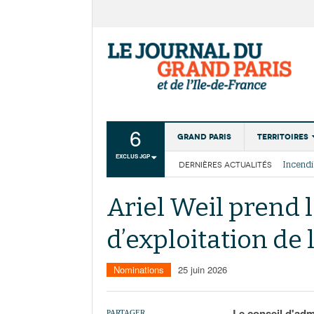
6
Grand Paris
Territoires
EXCLUS JGP
DERNIÈRES ACTUALITÉS
Aménagemen
La Cais
Collectivité
Les cou
Ariel Weil prend 
Institutions
d’exploitation de l
Services urb
Nominations
25 juin 2026
Le conseil d'admi
PARTAGER