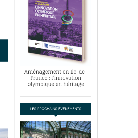
, ABF, ZAC : F. Vauglin détaille sa
- 17
e pour l’urbanisme parisien
es pour
nvier 2026
dres de la tech et de la finance
-
 publie un
 marché de la location de luxe
- 19
didats
us d'articles
Aménagement en Ile-de-
France : l’innovation
olympique en héritage
LES PROCHAINS ÉVÉNEMENTS