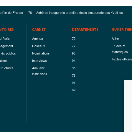
e l'Ile-de-France
78
Achères inaugure la première école biosourcée des Yvelines
RITOIRES
CARNET
DÉPARTEMENTS
NUMÉRITHÈ
d Paris
Agenda
75
A lire
agement
Réseaux
77
Etudes et
statistiques
hés publics
Nominations
93
Textes officiel
utions
Interviews
94
structures
Annuaire
95
institutions
78
91
92