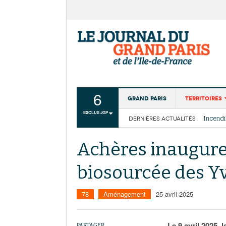
6
Grand Paris
Territoires
EXCLUS JGP
DERNIÈRES ACTUALITÉS
Aménagemen
La Cais
Collectivité
Les cou
Achères inaugure
Institutions
biosourcée des Y
Services urb
78
Aménagement
25 avril 2025
Le 9 avril 2025, 
PARTAGER