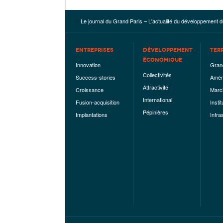
Le journal du Grand Paris – L'actualité du développement d
ENTREPRISES
DÉVELOPPEMENT
TER
ÉCONOMIQUE
Innovation
Gran
Collectivités
Success-stories
Amén
Attractivité
Croissance
Marc
International
Fusion-acquisition
Instit
Pépinières
Implantations
Infra