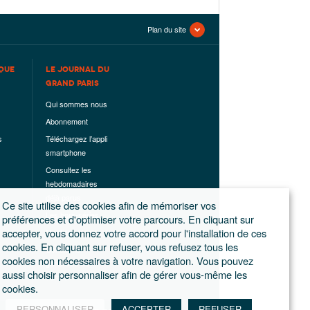
Plan du site
QUE
LE JOURNAL DU
GRAND PARIS
Qui sommes nous
Abonnement
s
Téléchargez l’appli
smartphone
Consultez les
hebdomadaires
déjà parus
Ce site utilise des cookies afin de mémoriser vos
Les hors-séries
préférences et d'optimiser votre parcours. En cliquant sur
accepter, vous donnez votre accord pour l'installation de ces
Mentions légales
cookies. En cliquant sur refuser, vous refusez tous les
Conditions
cookies non nécessaires à votre navigation. Vous pouvez
générales de
aussi choisir personnaliser afin de gérer vous-même les
ventes
cookies.
PERSONNALISER
ACCEPTER
REFUSER