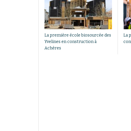
La première école biosourcée des
La p
Yvelines en construction à
con
Achères