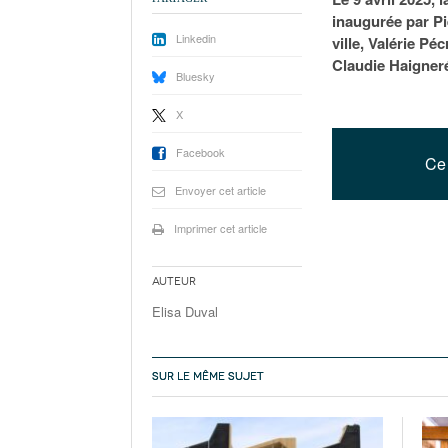
inaugurée par Pi
Linkedin
ville, Valérie Pé
Claudie Haigneré
Bluesky
X
Facebook
Ce 
Envoyer cet article
Imprimer cet article
Auteur
Elisa Duval
SUR LE MÊME SUJET