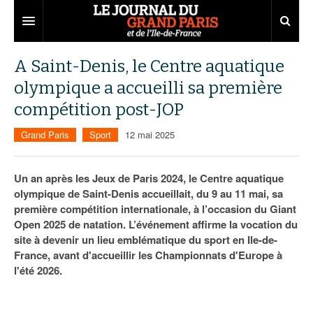
Grand Paris
A Saint-Denis, le Centre aquatique
olympique a accueilli sa première
Territoires
compétition post-JOP
Entreprises
Aménagement
Grand Paris
Sport
12 mai 2025
Départements
Collectivités
Développement économique
Carnet
Institutions
Emploi
75
Un an après les Jeux de Paris 2024, le Centre aquatique
olympique de Saint-Denis accueillait, du 9 au 11 mai, sa
Les Assises du Grand Paris
Services urbains
Attractivité
77
Nominations
première compétition internationale, à l’occasion du Giant
Open 2025 de natation. L’événement affirme la vocation du
Le podcast
Innovation
78
Portraits
Éditions précédentes
site à devenir un lieu emblématique du sport en Ile-de-
France, avant d'accueillir les Championnats d'Europe à
Transport
91
Agenda
Ecouter les épisodes
l'été 2026.
Marchés publics
92
Lire les résumés