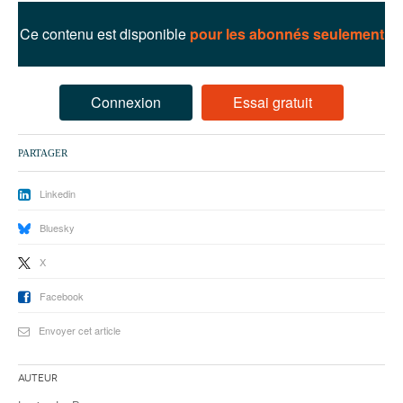
93
Ce contenu est disponible
pour les abonnés seulement
94
95
Connexion
Essai gratuit
PARTAGER
Linkedin
Bluesky
X
Facebook
Envoyer cet article
Auteur