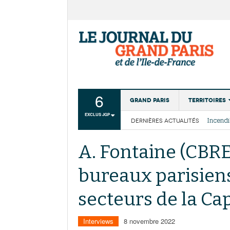
6
Grand Paris
Territoires
EXCLUS JGP
DERNIÈRES ACTUALITÉS
Aménagemen
La Cais
Collectivité
Les cou
A. Fontaine (CBRE) 
Institutions
bureaux parisiens
Services urb
secteurs de la Cap
Interviews
8 novembre 2022