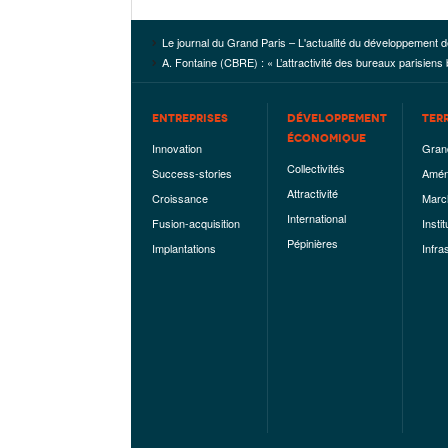
Le journal du Grand Paris – L'actualité du développement d
A. Fontaine (CBRE) : « L’attractivité des bureaux parisiens 
ENTREPRISES
DÉVELOPPEMENT
TER
ÉCONOMIQUE
Innovation
Gran
Collectivités
Success-stories
Amén
Attractivité
Croissance
Marc
International
Fusion-acquisition
Instit
Pépinières
Implantations
Infra