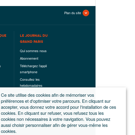
Plan du site
QUE
LE JOURNAL DU
GRAND PARIS
Qui sommes nous
Abonnement
s
Téléchargez l’appli
smartphone
Consultez les
hebdomadaires
déjà parus
Ce site utilise des cookies afin de mémoriser vos
Les hors-séries
préférences et d'optimiser votre parcours. En cliquant sur
accepter, vous donnez votre accord pour l'installation de ces
Mentions légales
cookies. En cliquant sur refuser, vous refusez tous les
Conditions
cookies non nécessaires à votre navigation. Vous pouvez
générales de
aussi choisir personnaliser afin de gérer vous-même les
ventes
cookies.