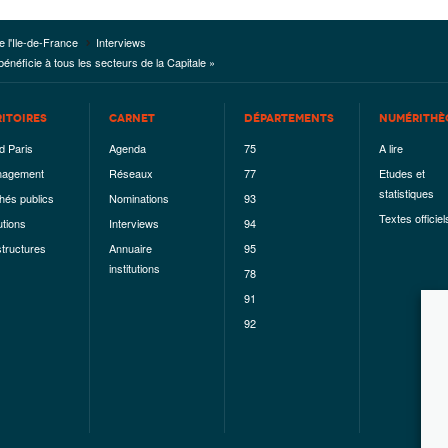
e l'Ile-de-France
Interviews
bénéficie à tous les secteurs de la Capitale »
RITOIRES
CARNET
DÉPARTEMENTS
NUMÉRITHÈ
d Paris
Agenda
75
A lire
agement
Réseaux
77
Etudes et
statistiques
hés publics
Nominations
93
Textes officiel
utions
Interviews
94
structures
Annuaire
95
institutions
78
91
92