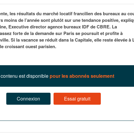
95
À Paris, les cadres de la tech et de la finance
Exclusif – Apex
janvier 2026
-
redessinent le marché de la location de luxe
feuille de rout
ente, les résultats du marché locatif francilien des bureaux au co
16 juillet 2026
juillet 2026
Municipales 2026 : la CCI livre 23 pist
s moins de l’année sont plutôt sur une tendance positive, expli
- 20 ja
relancer l’économie parisienne
ine, Executive director agence bureaux IDF de CBRE. La
Saint-Agne immobilier inaugure une nouvelle
À Paris, les ca
assez forte de la demande sur Paris se poursuit et profite à
- 15 juillet 2026
résidence à Torcy
Municipales 2026 : la CCI de l’Essonne
redessinent le
ville. Si la vacance se réduit dans la Capitale, elle reste élevée à 
16 juillet 2026
Cahier d’expert à destination des can
Plus d'articles
le croissant ouest parisien.
janvier 2026
Pl
Plus d'articles
contenu est disponible
pour les abonnés seulement
Connexion
Essai gratuit