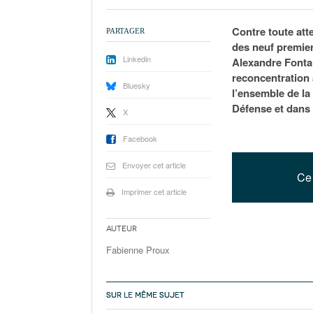
Contre toute att
PARTAGER
des neuf premier
Linkedin
Alexandre Fonta
reconcentration 
Bluesky
l’ensemble de la 
Défense et dans 
X
Facebook
Envoyer cet article
Ce 
Imprimer cet article
Auteur
Fabienne Proux
SUR LE MÊME SUJET