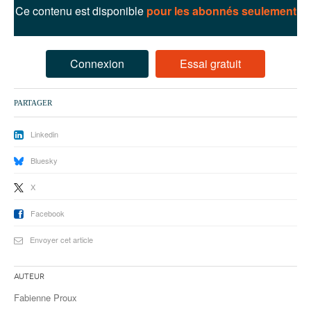
93
Ce contenu est disponible
pour les abonnés seulement
94
95
Connexion
Essai gratuit
PARTAGER
Linkedin
Bluesky
X
Facebook
Envoyer cet article
Auteur
Fabienne Proux