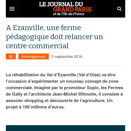
Grand Paris
A Ezanville, une ferme
pédagogique doit relancer un
Territoires
centre commercial
Entreprises
Aménagement
95
Aménagement
5 septembre 2016
Départements
Collectivités
Développement économique
Carnet
Institutions
Emploi
75
La réhabilitation du Val d’Ezanville (Val d’Oise) va être
l’occasion d’expérimenter un nouveau concept de zone
Les Assises du Grand Paris
Services urbains
Attractivité
77
Nominations
commerciale. Imaginé par le promoteur Sopic, les Fermes
de Gally et l’architecte Jean-Michel Wilmotte, il consiste à
Le podcast
Innovation
78
Portraits
Éditions précédentes
associer shopping et découverte de l’agriculture. Un
projet à 100 millions d’euros.
Transport
91
Agenda
Ecouter les épisodes
Marchés publics
92
Lire les résumés