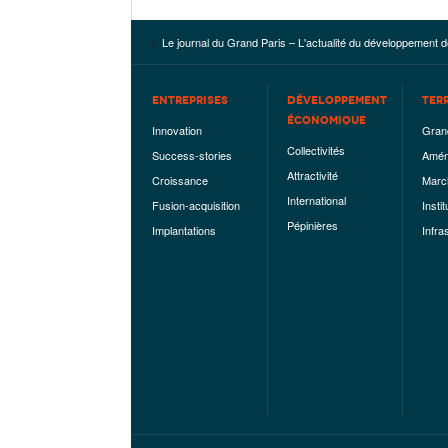
Le journal du Grand Paris – L'actualité du développement d
ENTREPRISES
DÉVELOPPEMENT
TER
ÉCONOMIQUE
Innovation
Gran
Collectivités
Success-stories
Amén
Attractivité
Croissance
Marc
International
Fusion-acquisition
Instit
Pépinières
Implantations
Infra