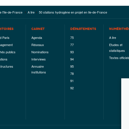
e l'Ile-de-France
A lire
50 stations hydrogène en projet en Ile-de-France
RITOIRES
CARNET
DÉPARTEMENTS
NUMÉRITHÈ
d Paris
Agenda
75
A lire
agement
Réseaux
77
Etudes et
statistiques
hés publics
Nominations
93
Textes officiel
utions
Interviews
94
structures
Annuaire
95
institutions
78
91
92