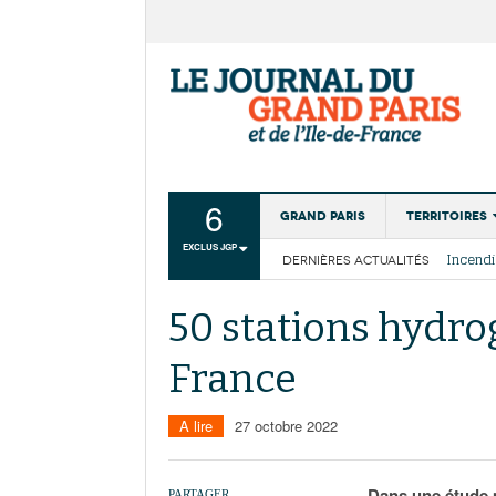
6
Grand Paris
Territoires
EXCLUS JGP
DERNIÈRES ACTUALITÉS
Aménagemen
La Cais
Collectivité
Les cou
50 stations hydro
Institutions
France
Services urb
A lire
27 octobre 2022
Dans une étude p
PARTAGER