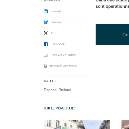
sont opérationne
Linkedin
Bluesky
X
Ce 
Facebook
Envoyer cet article
Imprimer cet article
Auteur
Raphaël Richard
SUR LE MÊME SUJET