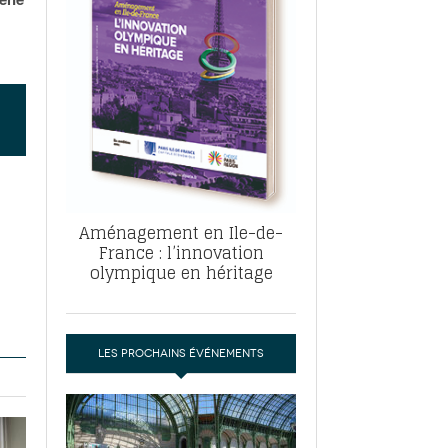
, ABF, ZAC : F. Vauglin détaille sa
- 17
e pour l’urbanisme parisien
es pour
nvier 2026
dres de la tech et de la finance
-
 publie un
 marché de la location de luxe
- 19
didats
us d'articles
Aménagement en Ile-de-
France : l’innovation
olympique en héritage
LES PROCHAINS ÉVÉNEMENTS