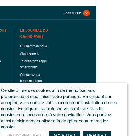
Plan du site
QUE
LE JOURNAL DU
GRAND PARIS
Qui sommes nous
Abonnement
s
Téléchargez l’appli
smartphone
Consultez les
hebdomadaires
déjà parus
Ce site utilise des cookies afin de mémoriser vos
Les hors-séries
préférences et d'optimiser votre parcours. En cliquant sur
accepter, vous donnez votre accord pour l'installation de ces
Mentions légales
cookies. En cliquant sur refuser, vous refusez tous les
Conditions
cookies non nécessaires à votre navigation. Vous pouvez
générales de
aussi choisir personnaliser afin de gérer vous-même les
ventes
cookies.
PERSONNALISER
ACCEPTER
REFUSER