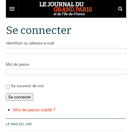
Grand Paris
Se connecter
Territoires
Identifiant ou adresse e-mail
Entreprises
Aménagement
Départements
Collectivités
Développement économique
Mot de passe
Carnet
Institutions
Emploi
75
Les Assises du Grand Paris
Services urbains
Attractivité
77
Nominations
Se souvenir de moi
Se connecter
Le podcast
Innovation
78
Portraits
Éditions précédentes
Transport
91
Agenda
Ecouter les épisodes
Mot de passe oublié ?
Marchés publics
92
Lire les résumés
LE MAG DU JGP