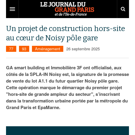
Grand Paris
Un projet de construction hors-site
au cœur de Noisy pôle gare
Territoires
77
93
Aménagement
26 septembre 2025
Entreprises
Aménagement
Départements
Collectivités
Développement économique
GA smart building et Immobilière 3F ont officialisé, aux
côtés de la SPLA-IN Noisy est, la signature de la promesse
Carnet
Institutions
Emploi
75
de vente du lot A1.1 du futur quartier Noisy pôle gare.
Cette opération marque le démarrage du premier projet
Les Assises du Grand Paris
Services urbains
Attractivité
77
Nominations
"hors-site de grande ampleur du secteur", s’inscrivant
Le podcast
Innovation
78
Portraits
Éditions précédentes
dans la transformation urbaine portée par la métropole du
Grand Paris et EpaMarne.
Transport
91
Agenda
Ecouter les épisodes
Marchés publics
92
Lire les résumés