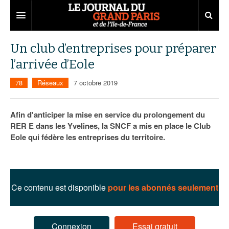
Grand Paris
Un club d’entreprises pour préparer
l’arrivée d’Eole
Territoires
78
Réseaux
7 octobre 2019
Entreprises
Aménagement
Départements
Collectivités
Développement économique
Afin d'anticiper la mise en service du prolongement du
RER E dans les Yvelines, la SNCF a mis en place le Club
Carnet
Institutions
Emploi
75
Eole qui fédère les entreprises du territoire.
Les Assises du Grand Paris
Services urbains
Attractivité
77
Nominations
Le podcast
Innovation
78
Portraits
Éditions précédentes
Ce contenu est disponible
pour les abonnés seulement
Transport
91
Agenda
Ecouter les épisodes
Marchés publics
92
Lire les résumés
Connexion
Essai gratuit