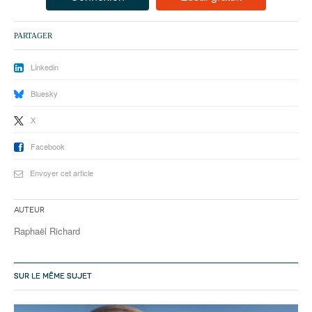
93
94
PARTAGER
95
Linkedin
Bluesky
X
Facebook
Envoyer cet article
Auteur
Raphaël Richard
SUR LE MÊME SUJET