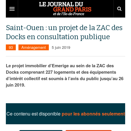
Grand Paris
Saint-Ouen : un projet de la ZAC des
Docks en consultation publique
Territoires
93
Aménagement
5 juin 2019
Entreprises
Aménagement
Départements
Collectivités
Développement économique
Le projet immobilier d’Emerige au sein de la ZAC des
Docks comprenant 227 logements et des équipements
Carnet
Institutions
Emploi
75
d’intérêt collectif est soumis à l’avis du public jusqu’au 26
juin 2019.
Les Assises du Grand Paris
Services urbains
Attractivité
77
Nominations
Le podcast
Innovation
78
Portraits
Éditions précédentes
Transport
91
Agenda
Ecouter les épisodes
Ce contenu est disponible
pour les abonnés seulement
Marchés publics
92
Lire les résumés