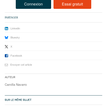
93
Connexion
Essai gratuit
94
PARTAGER
95
Linkedin
Bluesky
X
Facebook
Envoyer cet article
Auteur
Camilla Navarro
SUR LE MÊME SUJET