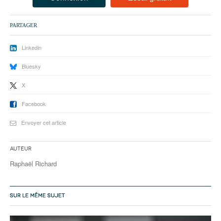
93
94
PARTAGER
95
Linkedin
Bluesky
X
Facebook
Envoyer cet article
Auteur
Raphaël Richard
SUR LE MÊME SUJET