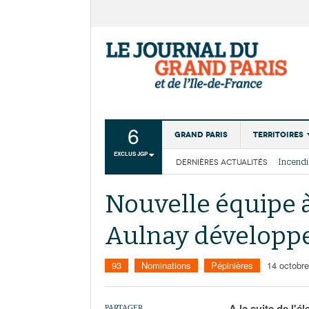
6
Grand Paris
Territoires
EXCLUS JGP
DERNIÈRES ACTUALITÉS
Aménagemen
La Cais
Collectivité
Les cou
Nouvelle équipe à
Institutions
Aulnay dévelop
Services urb
93
Nominations
Pépinières
14 octobr
A la suite de l'
PARTAGER