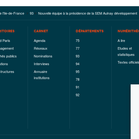
e l'Ile-de-France
93
Nouvelle équipe à la présidence de la SEM Aulnay développement
RITOIRES
CARNET
DÉPARTEMENTS
NUMÉRITHÈ
d Paris
Agenda
75
A lire
agement
Réseaux
77
Etudes et
statistiques
hés publics
Nominations
93
Textes officiel
utions
Interviews
94
structures
Annuaire
95
institutions
78
91
92