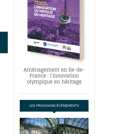
, ABF, ZAC : F. Vauglin détaille sa
- 17
e pour l’urbanisme parisien
es pour
nvier 2026
dres de la tech et de la finance
-
 publie un
 marché de la location de luxe
- 19
didats
us d'articles
Aménagement en Ile-de-
France : l’innovation
olympique en héritage
LES PROCHAINS ÉVÉNEMENTS