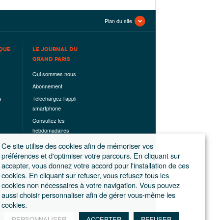
Plan du site
QUE
LE JOURNAL DU
GRAND PARIS
Qui sommes nous
Abonnement
s
Téléchargez l’appli
smartphone
Consultez les
hebdomadaires
déjà parus
Ce site utilise des cookies afin de mémoriser vos
Les hors-séries
préférences et d'optimiser votre parcours. En cliquant sur
accepter, vous donnez votre accord pour l'installation de ces
Mentions légales
cookies. En cliquant sur refuser, vous refusez tous les
Conditions
cookies non nécessaires à votre navigation. Vous pouvez
générales de
aussi choisir personnaliser afin de gérer vous-même les
ventes
cookies.
PERSONNALISER
ACCEPTER
REFUSER