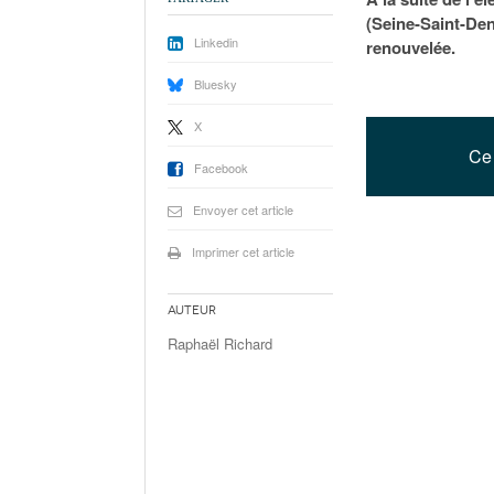
(Seine-Saint-De
Linkedin
renouvelée.
Bluesky
X
Ce 
Facebook
Envoyer cet article
Imprimer cet article
Auteur
Raphaël Richard