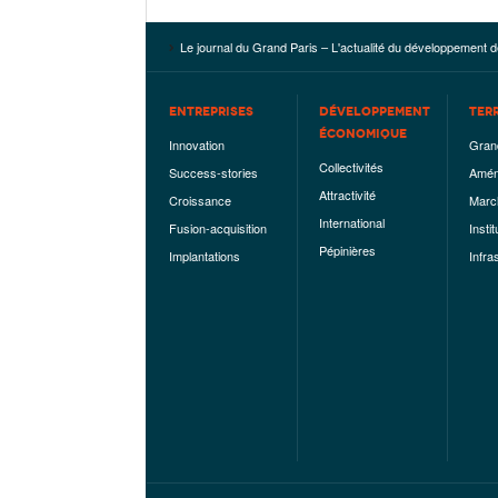
Le journal du Grand Paris – L'actualité du développement d
ENTREPRISES
DÉVELOPPEMENT
TER
ÉCONOMIQUE
Innovation
Gran
Collectivités
Success-stories
Amén
Attractivité
Croissance
Marc
International
Fusion-acquisition
Instit
Pépinières
Implantations
Infra