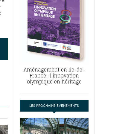
, ABF, ZAC : F. Vauglin détaille sa
-
- 17
e pour l’urbanisme parisien
2
es pour
nvier 2026
dres de la tech et de la finance
-
 publie un
 marché de la location de luxe
- 19
didats
us d'articles
Aménagement en Ile-de-
France : l’innovation
olympique en héritage
LES PROCHAINS ÉVÉNEMENTS