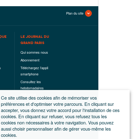
Plan du site
QUE
LE JOURNAL DU
GRAND PARIS
Qui sommes nous
Abonnement
s
Téléchargez l’appli
smartphone
Consultez les
hebdomadaires
déjà parus
Ce site utilise des cookies afin de mémoriser vos
Les hors-séries
préférences et d'optimiser votre parcours. En cliquant sur
accepter, vous donnez votre accord pour l'installation de ces
Mentions légales
cookies. En cliquant sur refuser, vous refusez tous les
Conditions
cookies non nécessaires à votre navigation. Vous pouvez
générales de
aussi choisir personnaliser afin de gérer vous-même les
ventes
cookies.