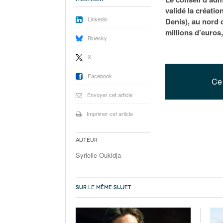
validé la créati
Linkedin
Denis), au nord d
millions d’euros,
Bluesky
X
Facebook
Ce 
Envoyer cet article
Imprimer cet article
Auteur
Syrielle Oukidja
SUR LE MÊME SUJET