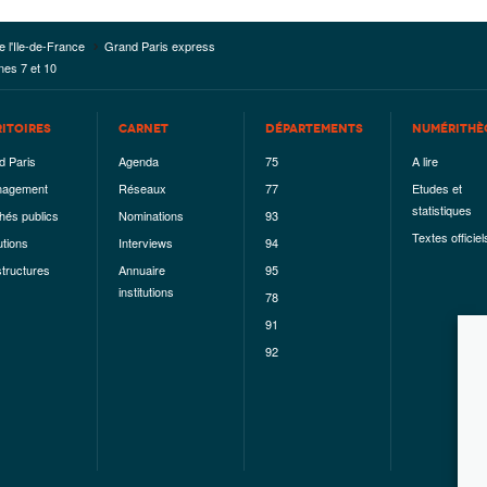
e l'Ile-de-France
Grand Paris express
nes 7 et 10
RITOIRES
CARNET
DÉPARTEMENTS
NUMÉRITHÈ
d Paris
Agenda
75
A lire
agement
Réseaux
77
Etudes et
statistiques
hés publics
Nominations
93
Textes officiel
utions
Interviews
94
structures
Annuaire
95
institutions
78
91
92