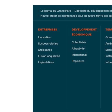
Le journal du Grand Paris – L'actualité du développement d
Nouvel atelier de maintenance pour les futurs MF19 des lig
ENTREPRISES
DÉVELOPPEMENT
TER
ÉCONOMIQUE
Innovation
Gran
Collectivités
Success-stories
Amén
Attractivité
Croissance
Marc
International
Fusion-acquisition
Instit
Pépinières
Implantations
Infra