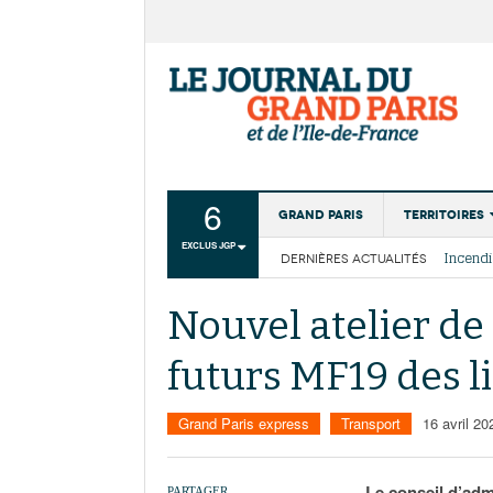
6
Grand Paris
Territoires
EXCLUS JGP
DERNIÈRES ACTUALITÉS
Aménagemen
La Cais
Collectivité
Les cou
Nouvel atelier d
Institutions
futurs MF19 des li
Services urb
Grand Paris express
Transport
16 avril 20
Le conseil d’admi
PARTAGER