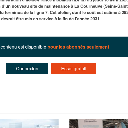
95
À Paris, les cadres de la tech et de la finance
Exclusif – Apex
janvier 2026
on d’un nouveau site de maintenance à La Courneuve (Seine-Saint
-
redessinent le marché de la location de luxe
feuille de rout
u terminus de la ligne 7. Cet atelier, dont le coût est estimé à 29
16 juillet 2026
juillet 2026
Municipales 2026 : la CCI livre 23 pist
 devrait être mis en service à la fin de l’année 2031.
- 20 ja
relancer l’économie parisienne
Saint-Agne immobilier inaugure une nouvelle
À Paris, les ca
- 15 juillet 2026
résidence à Torcy
Municipales 2026 : la CCI de l’Essonne
redessinent le
16 juillet 2026
Cahier d’expert à destination des can
Plus d'articles
janvier 2026
contenu est disponible
pour les abonnés seulement
Pl
Plus d'articles
Connexion
Essai gratuit