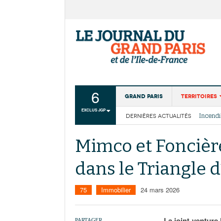
6
Grand Paris
Territoires
EXCLUS JGP
DERNIÈRES ACTUALITÉS
Aménagemen
La Cais
Collectivité
Les cou
Mimco et Foncièr
Institutions
dans le Triangle d
Services urb
75
Immobilier
24 mars 2026
La joint-venture
PARTAGER