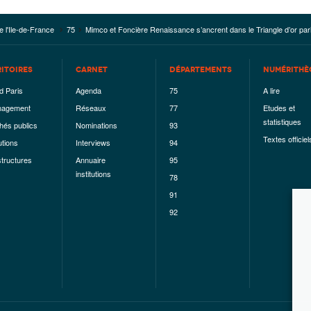
e l'Ile-de-France
75
Mimco et Foncière Renaissance s’ancrent dans le Triangle d’or par
RITOIRES
CARNET
DÉPARTEMENTS
NUMÉRITHÈ
d Paris
Agenda
75
A lire
agement
Réseaux
77
Etudes et
statistiques
hés publics
Nominations
93
Textes officiel
utions
Interviews
94
structures
Annuaire
95
institutions
78
91
92