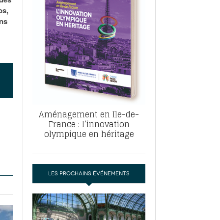
, ABF, ZAC : F. Vauglin détaille sa
os,
- 17
e pour l’urbanisme parisien
ans
es pour
nvier 2026
dres de la tech et de la finance
-
 publie un
 marché de la location de luxe
- 19
didats
us d'articles
Aménagement en Ile-de-
France : l’innovation
olympique en héritage
LES PROCHAINS ÉVÉNEMENTS