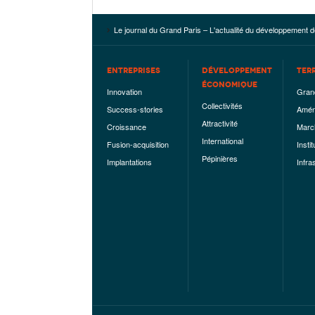
Le journal du Grand Paris – L'actualité du développement d
ENTREPRISES
DÉVELOPPEMENT
TER
ÉCONOMIQUE
Innovation
Gran
Collectivités
Success-stories
Amén
Attractivité
Croissance
Marc
International
Fusion-acquisition
Instit
Pépinières
Implantations
Infra