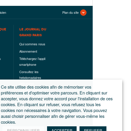
isien
Plan du site
QUE
LE JOURNAL DU
GRAND PARIS
Qui sommes nous
Abonnement
s
Téléchargez l’appli
smartphone
Consultez les
hebdomadaires
déjà parus
Ce site utilise des cookies afin de mémoriser vos
Les hors-séries
préférences et d'optimiser votre parcours. En cliquant sur
accepter, vous donnez votre accord pour l'installation de ces
Mentions légales
cookies. En cliquant sur refuser, vous refusez tous les
Conditions
cookies non nécessaires à votre navigation. Vous pouvez
générales de
aussi choisir personnaliser afin de gérer vous-même les
ventes
cookies.
PERSONNALISER
ACCEPTER
REFUSER