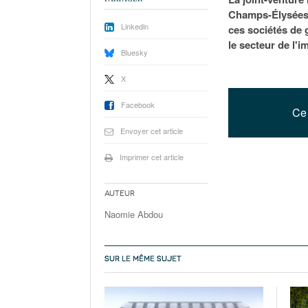
Champs-Élysées.
Linkedin
ces sociétés de 
le secteur de l'i
Bluesky
X
Facebook
Ce 
Envoyer cet article
Imprimer cet article
Auteur
Naomie Abdou
SUR LE MÊME SUJET