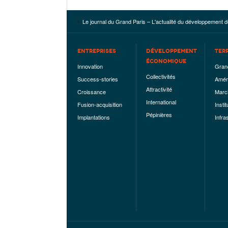
Le journal du Grand Paris – L'actualité du développement d
ENTREPRISES
DÉVELOPPEMENT
TER
ÉCONOMIQUE
Innovation
Gran
Collectivités
Success-stories
Amén
Attractivité
Croissance
Marc
International
Fusion-acquisition
Instit
Pépinières
Implantations
Infra