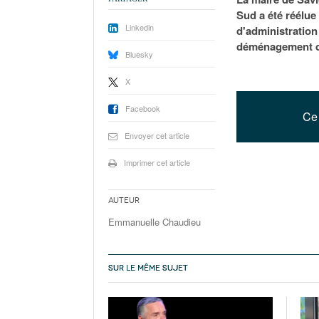
Sud a été réélue
Linkedin
d'administration
déménagement du 
Bluesky
X
Facebook
Ce 
Envoyer cet article
Imprimer cet article
Auteur
Emmanuelle Chaudieu
SUR LE MÊME SUJET