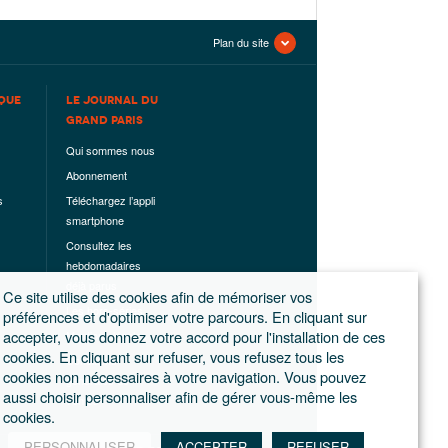
Plan du site
QUE
LE JOURNAL DU
GRAND PARIS
Qui sommes nous
Abonnement
s
Téléchargez l’appli
smartphone
Consultez les
hebdomadaires
déjà parus
Ce site utilise des cookies afin de mémoriser vos
Les hors-séries
préférences et d'optimiser votre parcours. En cliquant sur
accepter, vous donnez votre accord pour l'installation de ces
Mentions légales
cookies. En cliquant sur refuser, vous refusez tous les
Conditions
cookies non nécessaires à votre navigation. Vous pouvez
générales de
aussi choisir personnaliser afin de gérer vous-même les
ventes
cookies.
PERSONNALISER
ACCEPTER
REFUSER