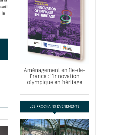
, ABF, ZAC : F. Vauglin détaille sa
seil
- 17
e pour l’urbanisme parisien
 le
es pour
nvier 2026
dres de la tech et de la finance
-
 publie un
 marché de la location de luxe
- 19
didats
us d'articles
Aménagement en Ile-de-
France : l’innovation
olympique en héritage
LES PROCHAINS ÉVÉNEMENTS